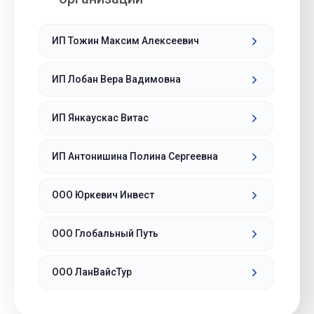
ИП Тожин Максим Алексеевич
ИП Лобан Вера Вадимовна
ИП Янкаускас Витас
ИП Антонишина Полина Сергеевна
ООО Юркевич Инвест
ООО Глобальный Путь
ООО ЛанВайсТур