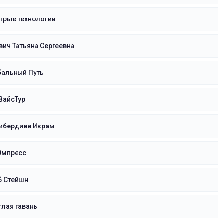
трые технологии
ич Татьяна Сергеевна
бальный Путь
ВайсТур
рибердиев Икрам
Эмпресс
б Стейшн
лая гавань