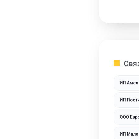
Свя
ИП Амел
ИП Пост
ООО Ев
ИП Мала