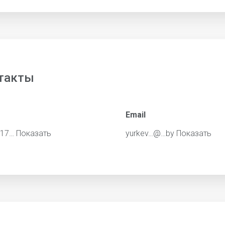
такты
Email
717…
Показать
yurkev…@…by
Показать