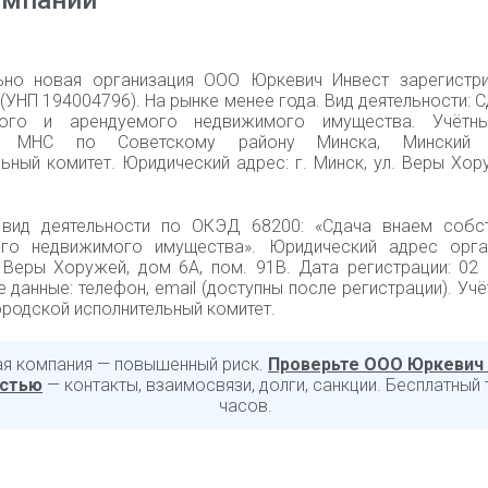
омпании
ьно новая организация ООО Юркевич Инвест зарегистр
(УНП 194004796). На рынке менее года. Вид деятельности: 
ного и арендуемого недвижимого имущества. Учётны
ия МНС по Советскому району Минска, Минский 
ьный комитет. Юридический адрес: г. Минск, ул. Веры Хору
вид деятельности по ОКЭД 68200: «Сдача внаем собс
го недвижимого имущества». Юридический адрес орган
. Веры Хоружей, дом 6А, пом. 91В. Дата регистрации: 02
 данные: телефон, email (доступны после регистрации). Учё
родской исполнительный комитет.
ая компания — повышенный риск.
Проверьте ООО Юркевич
остью
— контакты, взаимосвязи, долги, санкции. Бесплатный 
часов.