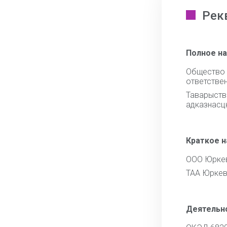
Рек
Полное н
Общест
ответстве
Тавары
адказнасц
Краткое 
ООО Юркев
ТАА Юркевi
Деятельн