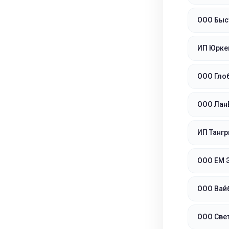
ООО Быс
ИП Юркев
ООО Гло
ООО Лан
ИП Танг
ООО ЕМ 
ООО Вай
ООО Свет