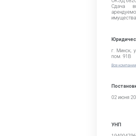
ОКЭД 682
Сдача в
аренду
имуществ
Юридичес
г. Минск, 
пом. 91В
Все компании
Постановк
02 июня 2
УНП
194004796