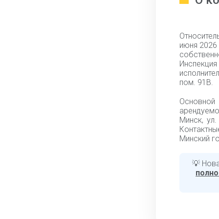
О к
Относител
июня 2026 
собствен
Инспекц
исполнител
пом. 91В.
Основной 
арендуемо
Минск, ул
Контактные
Минский го
💡 Нов
полн