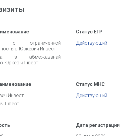
визиты
аименование
Статус ЕГР
во с ограниченной
Действующий
нностью Юркевич Инвест
ства з абмежаванай
ю Юркевiч Iнвест
наименование
Статус МНС
ич Инвест
Действующий
ч Iнвест
ость
Дата регистрации