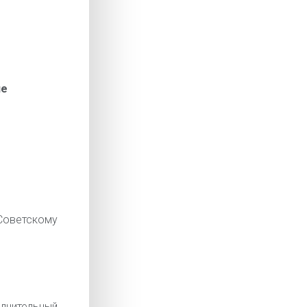
ие
оветскому
лнительный