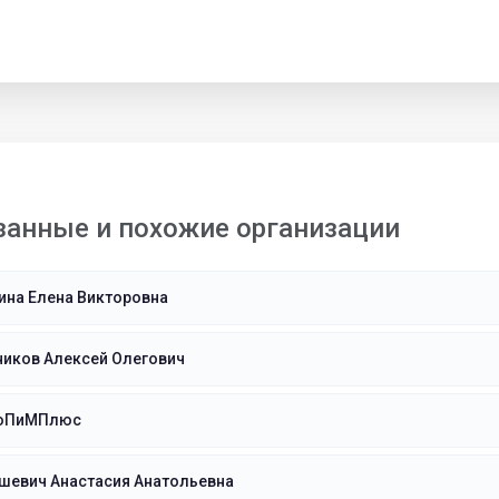
занные и похожие организации
ина Елена Викторовна
ников Алексей Олегович
роПиМПлюс
шевич Анастасия Анатольевна