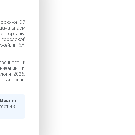
ирована 02
Сдача внаем
е органы:
городской
жей, д. 6А,
твенного и
изации: г.
 июня 2026.
тный орган:
 Инвест
тест 48