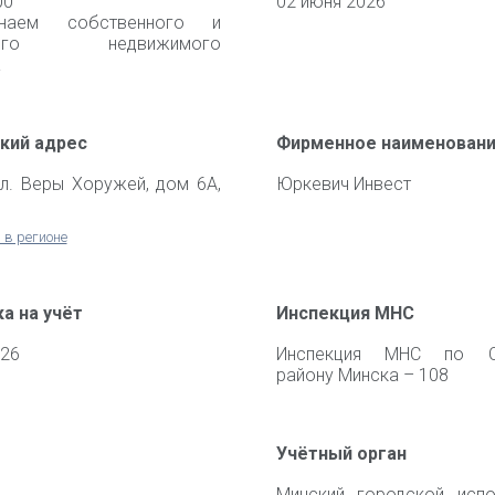
00
02 июня 2026
наем собственного и
емого недвижимого
а
кий адрес
Фирменное наименован
ул. Веры Хоружей, дом 6А,
Юркевич Инвест
 в регионе
а на учёт
Инспекция МНС
026
Инспекция МНС по С
району Минска – 108
Учётный орган
Минский городской испо