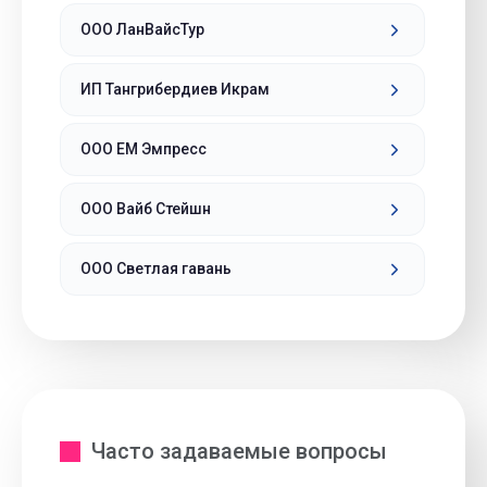
ООО ЛанВайсТур
ИП Тангрибердиев Икрам
ООО ЕМ Эмпресс
ООО Вайб Стейшн
ООО Светлая гавань
Часто задаваемые вопросы