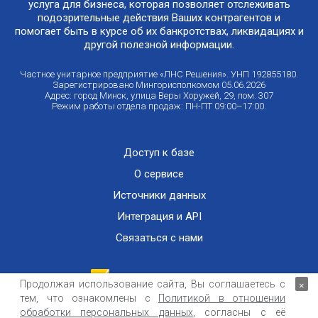
услуга для бизнеса, которая позволяет отслеживать
подозрительные действия Ваших контрагентов и
помогает быть в курсе об их банкротствах, ликвидациях и
другой полезной информации.
Частное унитарное предприятие «ЛНС Решения». УНП 192855180.
Зарегистрировано Мингорисполкомом 05.06.2026
Адрес: город Минск, улица Веры Хоружей, 29, пом. 307
Режим работы отдела продаж: ПН-ПТ 09:00–17:00.
Доступ к базе
О сервисе
Источники данных
Интеграция и API
Связаться с нами
Продолжая использование сайта, Вы соглашаетесь с
×
тем, что ознакомлены с
Политикой в отношении
Публичный договор оказания информационных услуг
ООО «Контемпорари» не несет ответственности за достоверность информации,
обработки персональных данных
, согласны с её
получаемой из открытых источников и от третьих лиц.