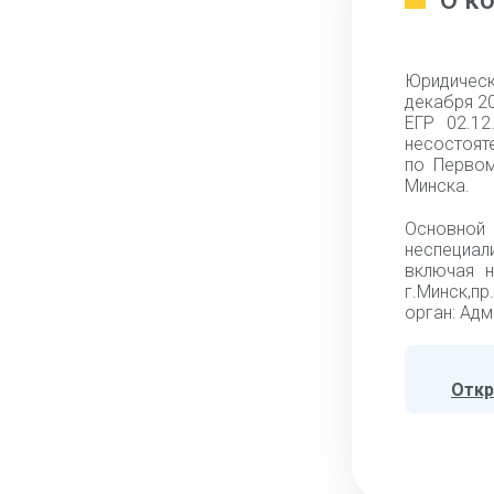
О к
Юридическ
декабря 20
ЕГР 02.1
несостоят
по Первом
Минска.
Основной
неспециа
включая н
г.Минск,пр
орган: Адм
Откр