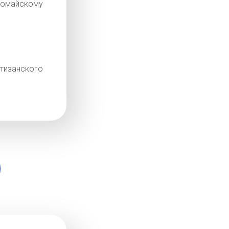
омайскому
изанского