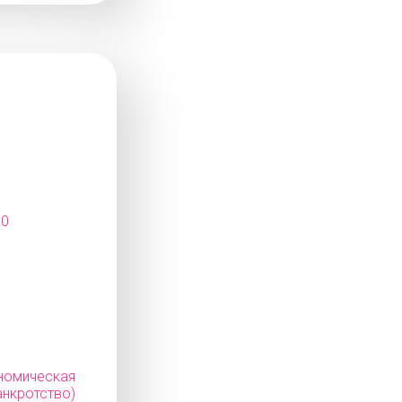
10
мическая
нкротство)