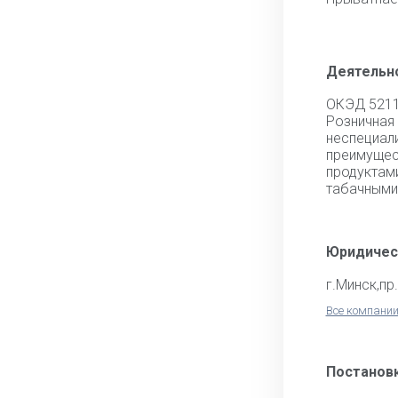
Деятельн
ОКЭД 521
Розни
неспециа
преиму
продукта
табачными
Юридичес
г.Минск,пр
Все компании
Постановк