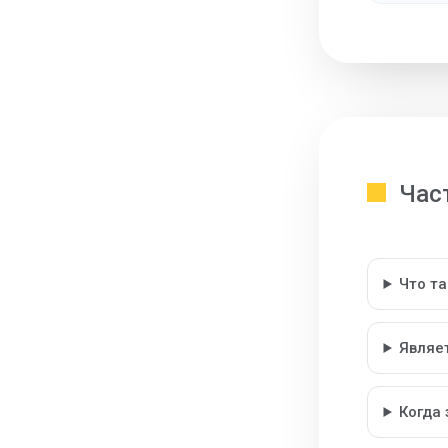
Час
Что т
Являе
Когда