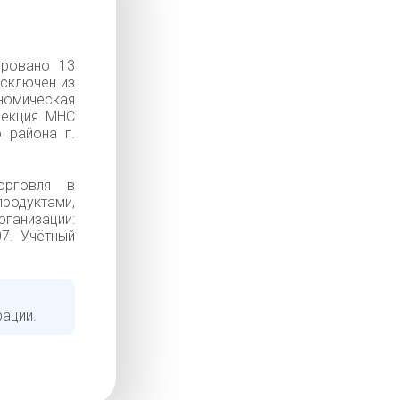
ировано 13
Исключен из
номическая
спекция МНС
 района г.
орговля в
родуктами,
ганизации:
07. Учётный
рации.