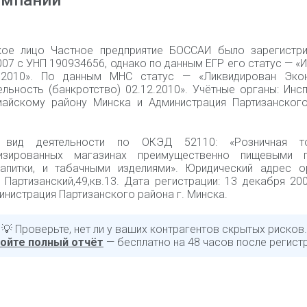
омпании
ое лицо Частное предприятие БОССАИ было зарегистр
07 с УНП 190934656, однако по данным ЕГР его статус — «
2.2010». По данным МНС статус — «Ликвидирован Эко
ельность (банкротство) 02.12.2010». Учётные органы: Ин
айскому району Минска и Администрация Партизанского
 вид деятельности по ОКЭД 52110: «Розничная т
лизированных магазинах преимущественно пищевыми п
апитки, и табачными изделиями». Юридический адрес ор
. Партизанский,49,кв.13. Дата регистрации: 13 декабря 20
инистрация Партизанского района г. Минска.
💡 Проверьте, нет ли у ваших контрагентов скрытых рисков.
ойте полный отчёт
— бесплатно на 48 часов после регист