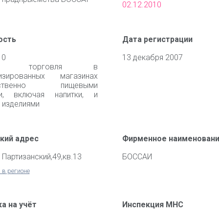
02.12.2010
ость
Дата регистрации
10
13 декабря 2007
чная торговля в
лизированных магазинах
щественно пищевыми
ми, включая напитки, и
 изделиями
кий адрес
Фирменное наименован
. Партизанский,49,кв.13
БОССАИ
 в регионе
а на учёт
Инспекция МНС