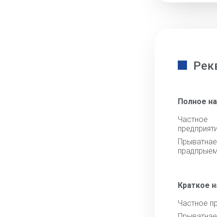
Рек
Полное н
Частное
предприят
Прыватна
прадпрыем
Краткое 
Частное п
Прыватнае