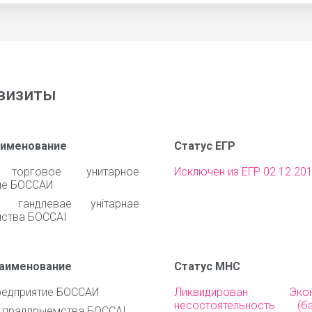
визиты
аименование
Статус ЕГР
 торговое унитарное
Исключен из ЕГР 02.12.20
ие БОССАИ
е гандлевае унiтарнае
ства БОССАI
наименование
Статус МНС
редприятие БОССАИ
Ликвидирован Эконо
несостоятельность (ба
 прадпрыемства БОССАI