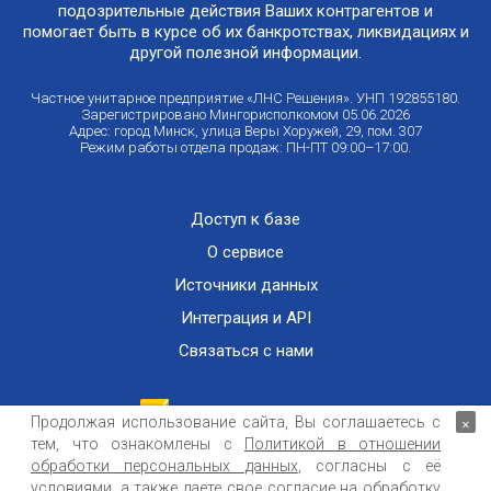
подозрительные действия Ваших контрагентов и
помогает быть в курсе об их банкротствах, ликвидациях и
другой полезной информации.
Частное унитарное предприятие «ЛНС Решения». УНП 192855180.
Зарегистрировано Мингорисполкомом 05.06.2026
Адрес: город Минск, улица Веры Хоружей, 29, пом. 307
Режим работы отдела продаж: ПН-ПТ 09:00–17:00.
Доступ к базе
О сервисе
Источники данных
Интеграция и API
Связаться с нами
Продолжая использование сайта, Вы соглашаетесь с
×
тем, что ознакомлены с
Политикой в отношении
Публичный договор оказания информационных услуг
ООО «Контемпорари» не несет ответственности за достоверность информации,
обработки персональных данных
, согласны с её
получаемой из открытых источников и от третьих лиц.
условиями, а также даете свое согласие на обработку