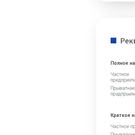
Рек
Полное н
Частное
предприят
Прыватна
прадпрые
Краткое 
Частное п
Прыватна