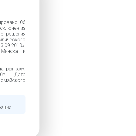
ировано 06
Исключен из
ие решения
идического
.09.2010».
 Минска и
а рынках».
.10в. Дата
вомайского
рации.