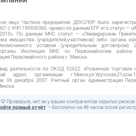
омпании
ое лицо Частное предприятие ДЕКОЛОР было зарегистр
07 с УНП 190926366, однако по данным ЕГР его статус — «
.2010». По данным МНС статус — «Ликвидирован Принят
ика имущества (учредителей,участников) либо органа юр
лномоченного уставом (учредительным договором) 23
органы: Инспекция МНС по Первомайскому району
ация Первомайского района г. Минска.
вид деятельности по ОКЭД 52622: «Розничная торговля н
кий адрес организации: г.Минск,ул.Уручская,21,ком
ии: 06 декабря 2007. Учётный орган: Администрация Пер
Минска.
💡 Проверьте, нет ли у ваших контрагентов скрытых рисков.
ойте полный отчёт
— бесплатно на 48 часов после регист