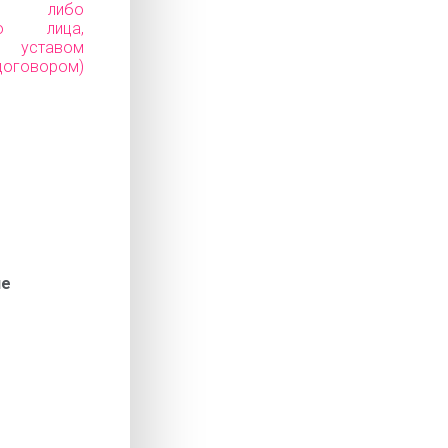
ков) либо
го лица,
уставом
говором)
ие