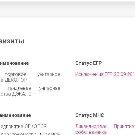
визиты
аименование
Статус ЕГР
 торговое унитарное
Исключен из ЕГР 23.09.20
ие ДЕКОЛОР
е гандлевае унiтарнае
мства ДЭКАЛОР
наименование
Статус МНС
редприятие ДЕКОЛОР
Ликвидирован Приняти
собственника им
е прадпрыемства ДЭКАЛОР