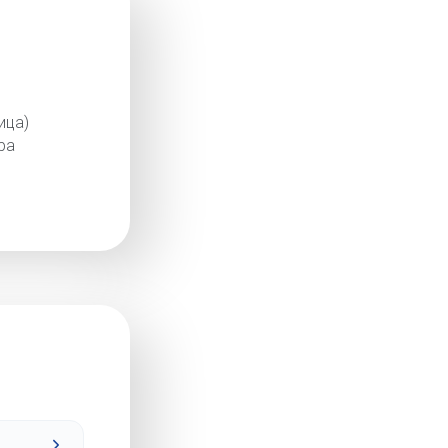
ица)
ра