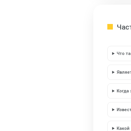
Час
Что т
Являе
Когда
Извес
Какой