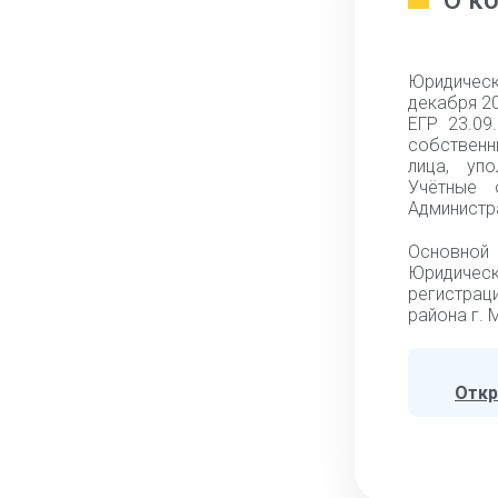
О к
Юридическ
декабря 20
ЕГР 23.09
собственн
лица, упо
Учётные 
Администр
Основной 
Юридичес
регистрац
района г. 
Откр