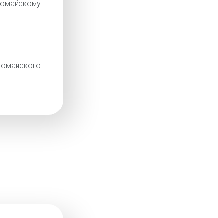
омайскому
омайского