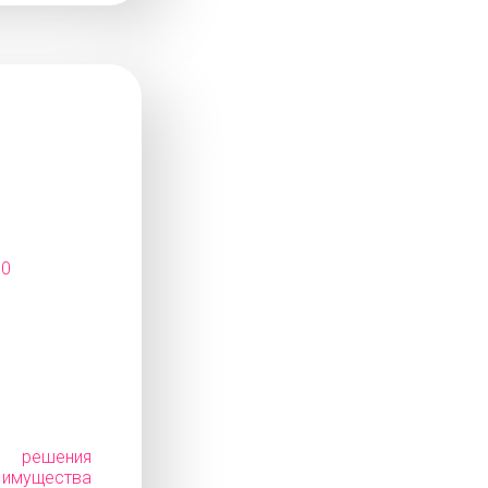
10
е решения
ущества