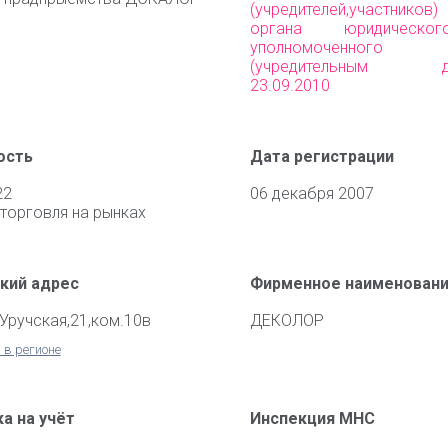
(учредителей,участни
органа юридическо
уполномоченного 
(учредительным до
23.09.2010
ость
Дата регистрации
22
06 декабря 2007
торговля на рынках
кий адрес
Фирменное наименован
.Уручская,21,ком.10в
ДЕКОЛОР
 в регионе
а на учёт
Инспекция МНС