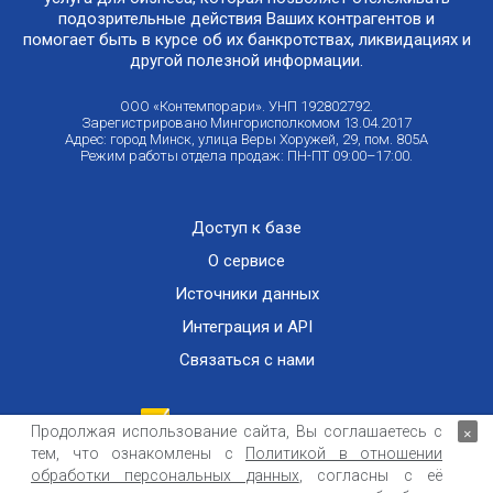
подозрительные действия Ваших контрагентов и
помогает быть в курсе об их банкротствах, ликвидациях и
другой полезной информации.
ООО «Контемпорари». УНП 192802792.
Зарегистрировано Мингорисполкомом 13.04.2017
Адрес: город Минск, улица Веры Хоружей, 29, пом. 805А
Режим работы отдела продаж: ПН-ПТ 09:00–17:00.
Доступ к базе
О сервисе
Источники данных
Интеграция и API
Связаться с нами
Продолжая использование сайта, Вы соглашаетесь с
×
тем, что ознакомлены с
Политикой в отношении
Публичный договор оказания информационных услуг
ООО «Контемпорари» не несет ответственности за достоверность информации,
обработки персональных данных
, согласны с её
получаемой из открытых источников и от третьих лиц.