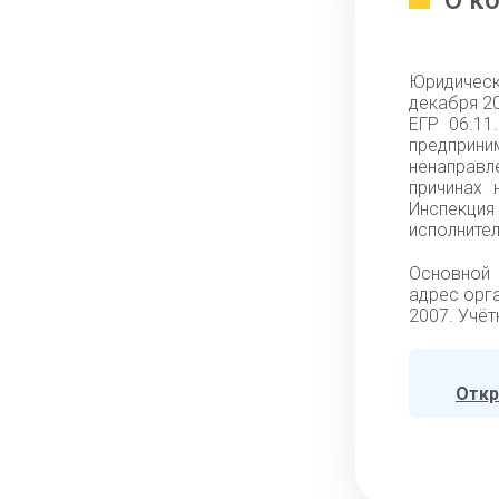
О к
Юридичес
декабря 20
ЕГР 06.11
предприн
ненаправл
причинах 
Инспекци
исполнител
Основной 
адрес орга
2007. Учёт
Откр