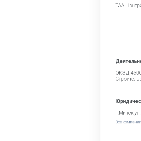
ТАА Цэнтр
Деятельн
ОКЭД 450
Строитель
Юридичес
г.Минск,ул
Все компании