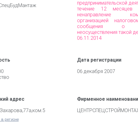
предпринимательской дея
СпецБудМантаж
течение 12 месяцев
ненаправление комм
организацией налогово
сообщения о пр
неосуществления такой д
06.11.2014
ость
Дата регистрации
00
06 декабря 2007
ство
кий адрес
Фирменное наименован
.Захарова,77а,ком.5
ЦЕНТРСПЕЦСТРОЙМОНТА
 в регионе