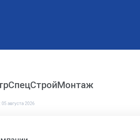
трСпецСтройМонтаж
 05 августа 2026