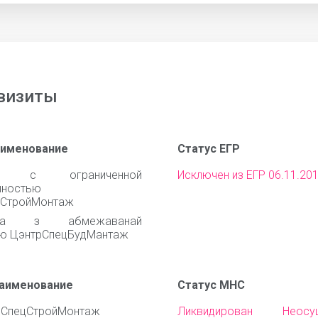
визиты
аименование
Статус ЕГР
во с ограниченной
Исключен из ЕГР 06.11.20
нностью
цСтройМонтаж
ства з абмежаванай
ю ЦэнтрСпецБудМантаж
наименование
Статус МНС
рСпецСтройМонтаж
Ликвидирован Неосущ