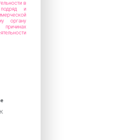
тельности в
 подряд и
ерческой
му органу
ичинах
еятельности
ие
Ж