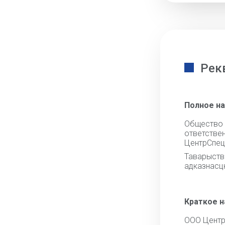
Рек
Полное н
Общест
ответстве
ЦентрСпе
Тавары
адказнасц
Краткое 
ООО Цент