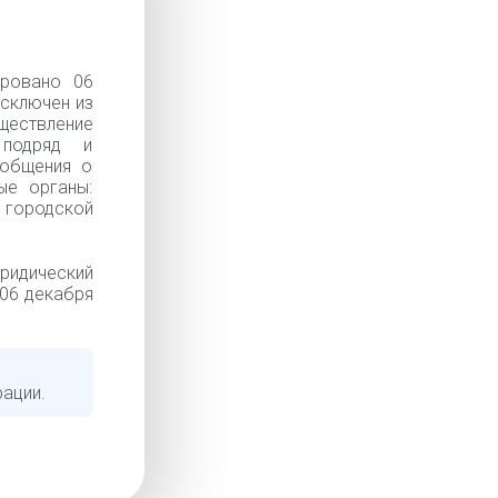
ровано 06
Исключен из
ществление
 подряд и
ообщения о
ые органы:
городской
ридический
 06 декабря
рации.