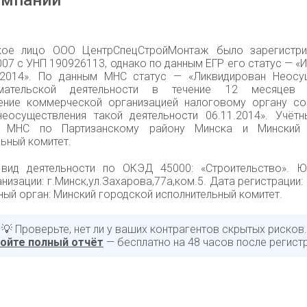
омпании
кое лицо ООО ЦентрСпецСтройМонтаж было зарегистри
07 с УНП 190926113, однако по данным ЕГР его статус — «
.2014». По данным МНС статус — «Ликвидирован Неосу
имательской деятельности в течение 12 месяцев
ение коммерческой организацией налоговому органу с
неосуществления такой деятельности 06.11.2014». Учётн
я МНС по Партизанскому району Минска и Минский 
ьный комитет.
вид деятельности по ОКЭД 45000: «Строительство». Ю
низации: г.Минск,ул.Захарова,77а,ком.5. Дата регистрации:
ный орган: Минский городской исполнительный комитет.
💡 Проверьте, нет ли у ваших контрагентов скрытых рисков.
ойте полный отчёт
— бесплатно на 48 часов после регист