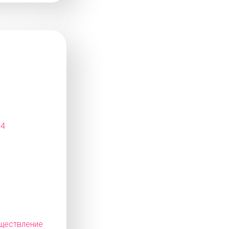
14
ествление