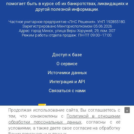
помогает быть в курсе об их банкротствах, ликвидациях и
другой полезной информации.
Частное унитарное предприятие «ЛНС Решения». УНП 192855180.
Зарегистрировано Мингорисполкомом 05.06.2026
Адрес: город Минск, улица Веры Хоружей, 29, пом. 307
Режим работы отдела продаж: ПН-ПТ 09:00–17:00.
Доступ к базе
О сервисе
Источники данных
Интеграция и API
Связаться с нами
Продолжая использование сайта, Вы соглашаетесь с
×
тем, что ознакомлены с
Политикой в отношении
Публичный договор оказания информационных услуг
ООО «Контемпорари» не несет ответственности за достоверность информации,
обработки персональных данных
, согласны с её
получаемой из открытых источников и от третьих лиц.
условиями, а также даете свое согласие на обработку