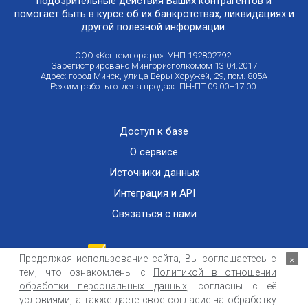
подозрительные действия Ваших контрагентов и
помогает быть в курсе об их банкротствах, ликвидациях и
другой полезной информации.
ООО «Контемпорари». УНП 192802792.
Зарегистрировано Мингорисполкомом 13.04.2017
Адрес: город Минск, улица Веры Хоружей, 29, пом. 805А
Режим работы отдела продаж: ПН-ПТ 09:00–17:00.
Доступ к базе
О сервисе
Источники данных
Интеграция и API
Связаться с нами
Продолжая использование сайта, Вы соглашаетесь с
×
тем, что ознакомлены с
Политикой в отношении
Публичный договор оказания информационных услуг
ООО «Контемпорари» не несет ответственности за достоверность информации,
обработки персональных данных
, согласны с её
получаемой из открытых источников и от третьих лиц.
условиями, а также даете свое согласие на обработку