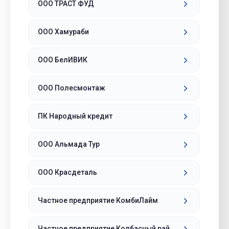
ООО ТРАСТ ФУД
ООО Хамураби
ООО БелИВИК
ООО Полесмонтаж
ПК Народный кредит
ООО Альмада Тур
ООО Красдеталь
Частное предприятие КомбиЛайм
Частное предприятие Колбасный рай