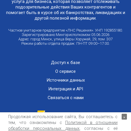
услуга для бизнеса, которая позволяет отслеживать
подозрительные действия Ваших контрагентов и
помогает быть в курсе об их банкротствах, ликвидациях и
другой полезной информации.
Частное унитарное предприятие «ЛНС Решения». УНП 192855180.
Зарегистрировано Мингорисполкомом 05.06.2026
Адрес: город Минск, улица Веры Хоружей, 29, пом. 307
Режим работы отдела продаж: ПН-ПТ 09:00–17:00.
Доступ к базе
О сервисе
Источники данных
Интеграция и API
Связаться с нами
Продолжая использование сайта, Вы соглашаетесь с
×
тем, что ознакомлены с
Политикой в отношении
Публичный договор оказания информационных услуг
ООО «Контемпорари» не несет ответственности за достоверность информации,
обработки персональных данных
, согласны с её
получаемой из открытых источников и от третьих лиц.