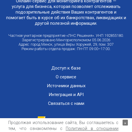
Онлайн-сервис для мониторинга контрагентов —
услуга для бизнеса, которая позволяет отслеживать
подозрительные действия Ваших контрагентов и
помогает быть в курсе об их банкротствах, ликвидациях и
другой полезной информации.
Частное унитарное предприятие «ЛНС Решения». УНП 192855180.
Зарегистрировано Мингорисполкомом 05.06.2026
Адрес: город Минск, улица Веры Хоружей, 29, пом. 307
Режим работы отдела продаж: ПН-ПТ 09:00–17:00.
Доступ к базе
О сервисе
Источники данных
Интеграция и API
Связаться с нами
Продолжая использование сайта, Вы соглашаетесь с
×
тем, что ознакомлены с
Политикой в отношении
Публичный договор оказания информационных услуг
ООО «Контемпорари» не несет ответственности за достоверность информации,