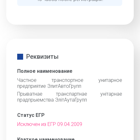
Реквизиты
Полное наименование
Частное транспортное унитарное
предприятие ЭлитАвтоГрупп
Прыватнае транспартнае унiтарнае
прадпрыемства ЭлiтАутаГрупп
Статус ЕГР
Исключен из ЕГР 09.04.2009
Краткое наименование