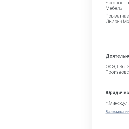
Частное 
Мебель
Прыватна
Дызайн Мэ
Деятельн
ОКЭД 361
Производс
Юридичес
г.Минск,ул.
Все компании