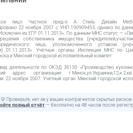
омпании
ское лицо Частное пред-е А Стиль Дизайн Меб
ировано 22 ноября 2007 с УНП 190909453, однако по данн
«Исключен из ЕГР 01.11.2013». По данным МНС статус — «Л
решения собственника имущества (учредителей,участн
ридического лица, уполномоченного уставом (учре
) 01.11.2013». Учётные органы: Инспекция МНС по Це
ска и Минский городской исполнительный комитет.
вид деятельности по ОКЭД 36130: «Производство кухонно
ий адрес организации: г.Минск,ул.Украинки,12,к.2,к
и: 22 ноября 2007. Учётный орган: Минский городской исп
💡 Проверьте, нет ли у ваших контрагентов скрытых рисков.
ойте полный отчёт
— бесплатно на 48 часов после регист