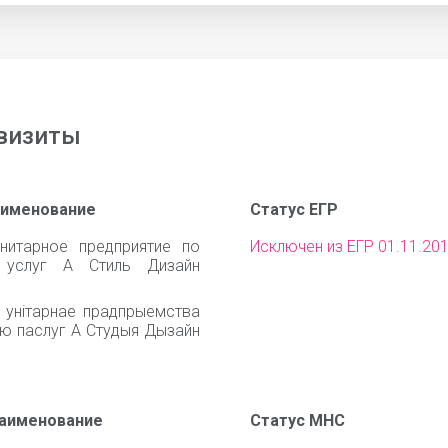
визиты
аименование
Статус ЕГР
нитарное предприятие по
Исключен из ЕГР 01.11.20
 услуг А Стиль Дизайн
 унiтарнае прадпрыемства
ню паслуг А Студыя Дызайн
наименование
Статус МНС