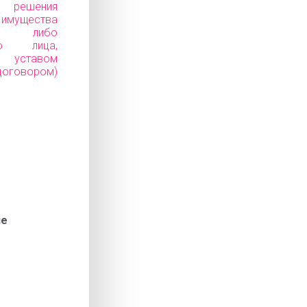
е решения
ущества
ков) либо
го лица,
уставом
говором)
ие