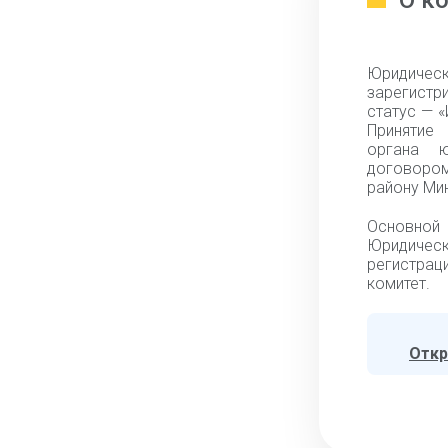
О к
Юридиче
зарегистр
статус — 
Принятие 
органа ю
договором
району Мин
Основной 
Юридическ
регистраци
комитет.
Откр