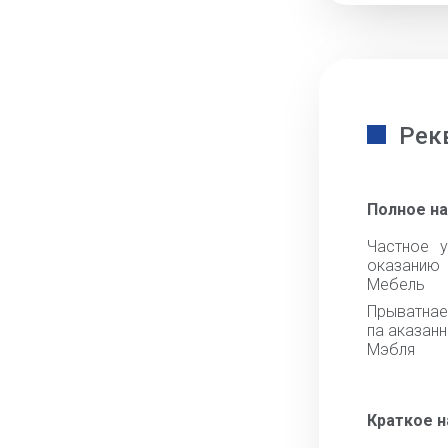
Рек
Полное н
Частное у
оказанию
Мебель
Прыватнае
па аказан
Мэбля
Краткое 