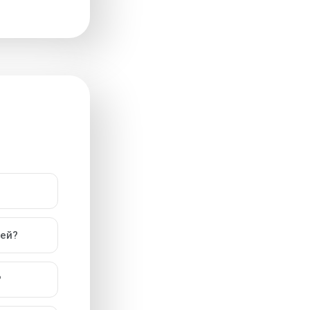
ией?
?