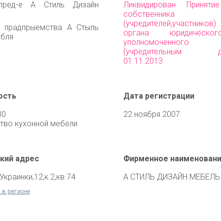
пред-е А Стиль Дизайн
Ликвидирован Приняти
собственника им
(учредителей,участни
е прадпрыемства А Стыль
органа юридическо
бля
уполномоченного 
(учредительным до
01.11.2013
ость
Дата регистрации
30
22 ноября 2007
тво кухонной мебели
кий адрес
Фирменное наименован
Украинки,12,к.2,кв.74
А СТИЛЬ ДИЗАЙН МЕБЕЛЬ
 в регионе