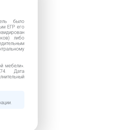
ель было
ым ЕГР его
иквидирован
иков) либо
дительным
нтральному
й мебели».
в.74. Дата
олнительный
рации.