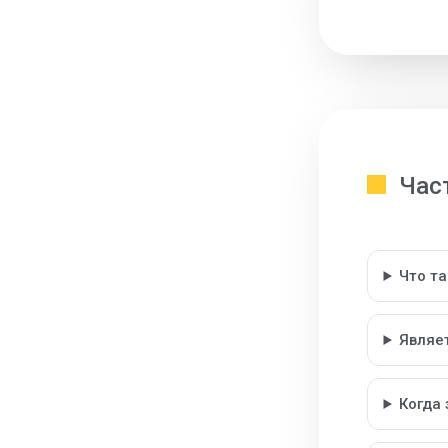
Час
Что т
Являе
Когда