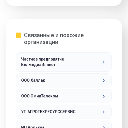
Связанные и похожие
организации
Частное предприятие
БелмедиаИнвест
ООО Халлак
ООО ОмниТелеком
УП АГРОТЕХРЕСУРССЕРВИС
ИП Вольюм