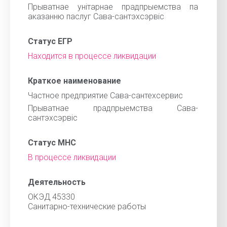
Прыватнае унiтарнае прадпрыемства па
аказанню паслуг Сава-сантэхсэрвic
Статус ЕГР
Находится в процессе ликвидации
Краткое наименование
Частное предприятие Сава-сантехсервис
Прыватнае прадпрыемства Сава-
сантэхсэрвic
Статус МНС
В процессе ликвидации
Деятельность
ОКЭД 45330
Санитарно-технические работы