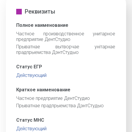
Реквизиты
Полное наименование
Частное производственное унитарное
предприятие ДентСтудио
Прыватнае вытворчае унiтарнае
прадпрыемства ДэнтСтудыо
Статус ЕГР
Действующий
Краткое наименование
Частное предприятие ДентСтудио
Прыватнае прадпрыемства ДэнтСтудыо
Статус МНС
Действующий