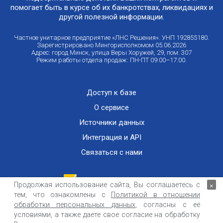
помогает быть в курсе об их банкротствах, ликвидациях и
другой полезной информации.
Частное унитарное предприятие «ЛНС Решения». УНП 192855180.
Зарегистрировано Мингорисполкомом 05.06.2026
Адрес: город Минск, улица Веры Хоружей, 29, пом. 307
Режим работы отдела продаж: ПН-ПТ 09:00–17:00.
Доступ к базе
О сервисе
Источники данных
Интеграция и API
Связаться с нами
Продолжая использование сайта, Вы соглашаетесь с
×
тем, что ознакомлены с
Политикой в отношении
Публичный договор оказания информационных услуг
ООО «Контемпорари» не несет ответственности за достоверность информации,
обработки персональных данных
, согласны с её
получаемой из открытых источников и от третьих лиц.
условиями, а также даете свое согласие на обработку