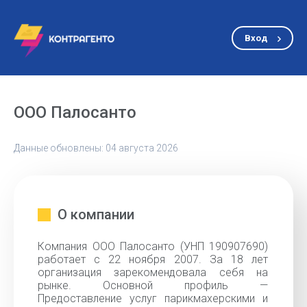
Вход
ООО Палосанто
Данные обновлены: 04 августа 2026
О компании
Компания ООО Палосанто (УНП 190907690)
работает с 22 ноября 2007. За 18 лет
организация зарекомендовала себя на
рынке. Основной профиль —
Предоставление услуг парикмахерскими и