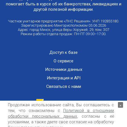
помогает быть в курсе об их банкротствах, ликвидациях и
другой полезной информации.
Частное унитарное предприятие «ЛНС Решения». УНП 192855180.
Зарегистрировано Мингорисполкомом 05.06.2026
Адрес: город Минск, улица Веры Хоружей, 29, пом. 307
Режим работы отдела продаж: ПН-ПТ 09:00–17:00.
Доступ к базе
О сервисе
Источники данных
Интеграция и API
Связаться с нами
Продолжая использование сайта, Вы соглашаетесь с
×
тем, что ознакомлены с
Политикой в отношении
Публичный договор оказания информационных услуг
ООО «Контемпорари» не несет ответственности за достоверность информации,
обработки персональных данных
, согласны с её
получаемой из открытых источников и от третьих лиц.
условиями, а также даете свое согласие на обработку