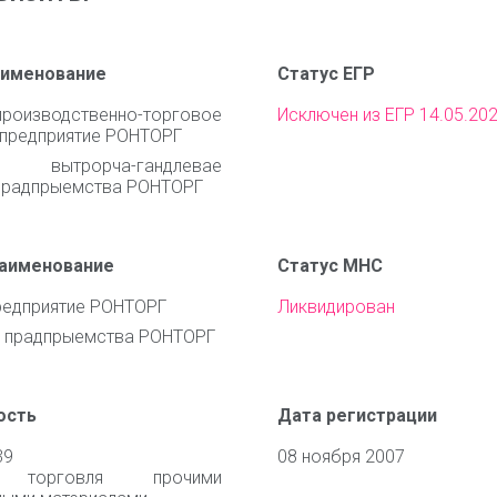
аименование
Статус ЕГР
роизводственно-торговое
Исключен из ЕГР 14.05.20
 предприятие РОНТОРГ
е вытрорча-гандлевае
 прадпрыемства РОНТОРГ
наименование
Статус МНС
редприятие РОНТОРГ
Ликвидирован
 прадпрыемства РОНТОРГ
ость
Дата регистрации
39
08 ноября 2007
я торговля прочими