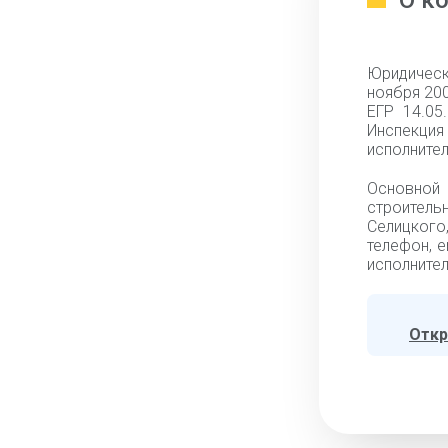
О к
Юридическ
ноября 20
ЕГР 14.05
Инспекци
исполнител
Основной
строитель
Селицкого,
телефон, e
исполнител
Откр