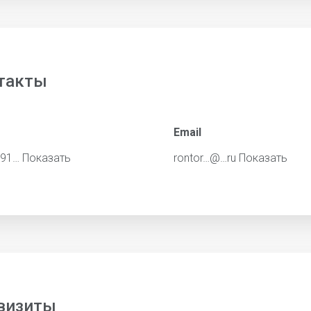
такты
Email
291…
Показать
rontor…@…ru
Показать
визиты