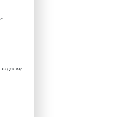
ие
аводскому