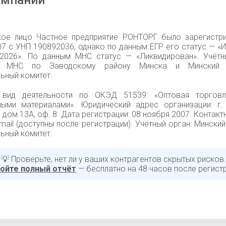
омпании
ое лицо Частное предприятие РОНТОРГ было зарегистр
07 с УНП 190892036, однако по данным ЕГР его статус — «
.2026». По данным МНС статус — «Ликвидирован». Учётн
я МНС по Заводскому району Минска и Минский 
ьный комитет.
 вид деятельности по ОКЭД 51539: «Оптовая торговл
ными материалами». Юридический адрес организации: г. 
 дом 13А, оф. 8. Дата регистрации: 08 ноября 2007. Контакт
mail (доступны после регистрации). Учётный орган: Мински
ьный комитет.
💡 Проверьте, нет ли у ваших контрагентов скрытых рисков.
ойте полный отчёт
— бесплатно на 48 часов после регист