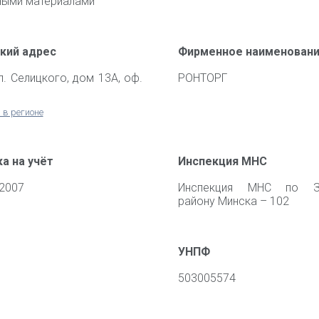
ными материалами
кий адрес
Фирменное наименован
ул. Селицкого, дом 13А, оф.
РОНТОРГ
 в регионе
а на учёт
Инспекция МНС
 2007
Инспекция МНС по З
району Минска – 102
УНПФ
503005574