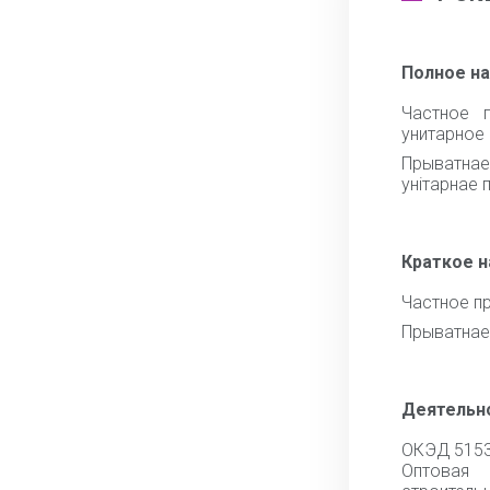
Полное н
Частное п
унитарное
Прыватна
унiтарнае
Краткое 
Частное п
Прыватнае
Деятельн
ОКЭД 515
Оптова