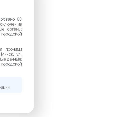
ировано 08
Исключен из
ые органы:
городской
я прочими
Минск, ул.
ные данные:
й городской
рации.