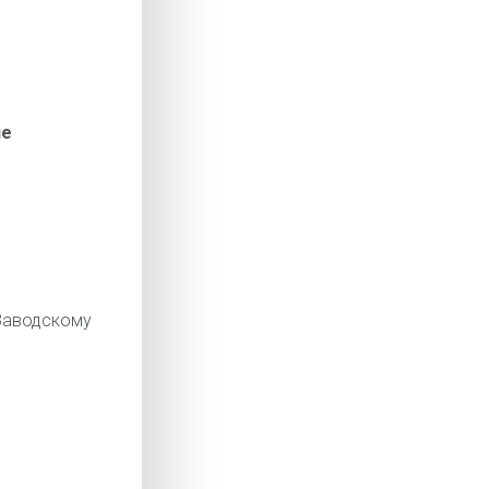
ие
аводскому