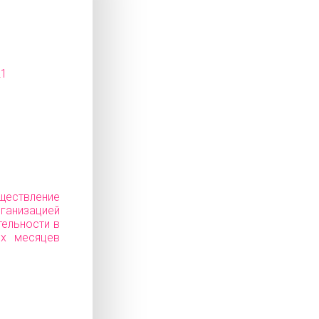
21
ествление
низацией
тельности в
ех месяцев