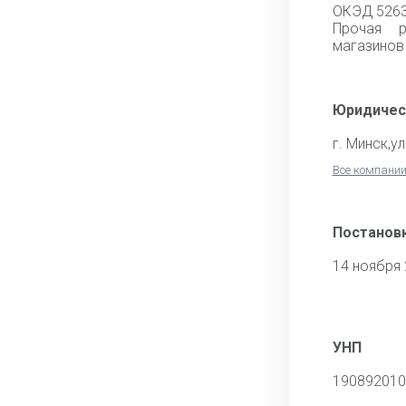
ОКЭД 526
Прочая р
магазинов
Юридичес
г. Минск,ул
Все компании
Постановк
14 ноября
УНП
190892010