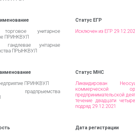
аименование
Статус ЕГР
 торговое унитарное
Исключен из ЕГР 29.12.20
ие ПРИНКВУЛ
е гандлевае унiтарнае
мства ПРЫНКВУЛ
наименование
Статус МНС
редприятие ПРИНКВУЛ
Ликвидирован Неосущ
коммерческой орга
нае прадпрыемства
предпринимательской дея
Л
течение двадцати четыр
подряд 29.12.2021
ость
Дата регистрации