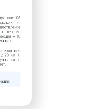
ировано 08
Исключен из
ществление
 в течение
спекция МНС
омитет.
рговля вне
.28, кв. 1.
тупны после
тет.
рации.