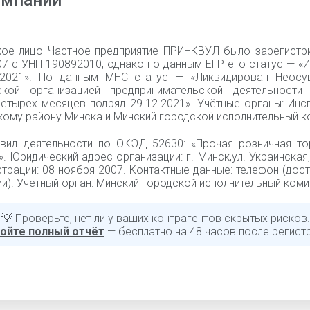
омпании
ое лицо Частное предприятие ПРИНКВУЛ было зарегистр
07 с УНП 190892010, однако по данным ЕГР его статус — «
.2021». По данным МНС статус — «Ликвидирован Неосу
кой организацией предпринимательской деятельности
четырех месяцев подряд 29.12.2021». Учётные органы: Ин
кому району Минска и Минский городской исполнительный к
вид деятельности по ОКЭД 52630: «Прочая розничная то
. Юридический адрес организации: г. Минск,ул. Украинская, д
трации: 08 ноября 2007. Контактные данные: телефон (дос
и). Учётный орган: Минский городской исполнительный коми
💡 Проверьте, нет ли у ваших контрагентов скрытых рисков.
ойте полный отчёт
— бесплатно на 48 часов после регист