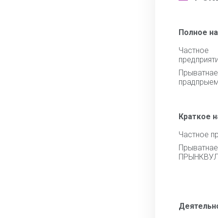
Полное н
Частное
предприят
Прыватна
прадпрые
Краткое 
Частное п
Прыват
ПРЫНКВУ
Деятельн