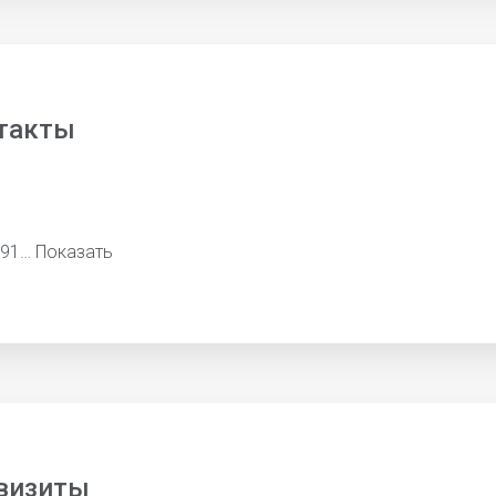
такты
691…
Показать
визиты