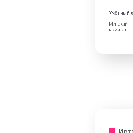
Учётный 
Минский г
комитет
Ист