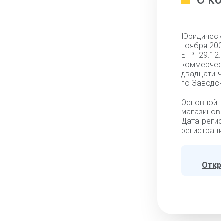
О к
Юридическ
ноября 20
ЕГР 29.12
коммерчес
двадцати 
по Заводс
Основной 
магазинов»
Дата регис
регистраци
Откр