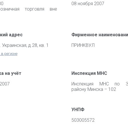
30
08 ноября 2007
озничная торговля вне
кий адрес
Фирменное наименован
. Украинская, д.28, кв. 1
ПРИНКВУЛ
 в регионе
а на учёт
Инспекция МНС
 2007
Инспекция МНС по З
району Минска – 102
УНПФ
503005572