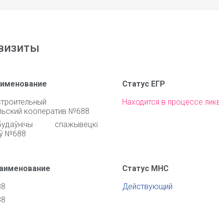
визиты
аименование
Статус ЕГР
троительный
Находится в процессе лик
льский кооператив №688
будаўнічы спажывецкі
ў №688
наименование
Статус МНС
88
Действующий
88