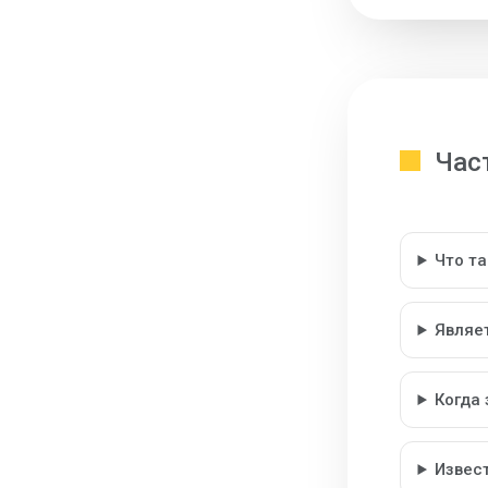
Час
Что т
Являе
Когда
Извес