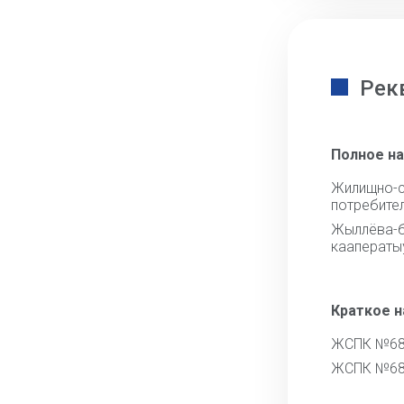
Рек
Полное н
Жилищно-с
потребите
Жыллёва-
кааператы
Краткое 
ЖСПК №6
ЖСПК №6