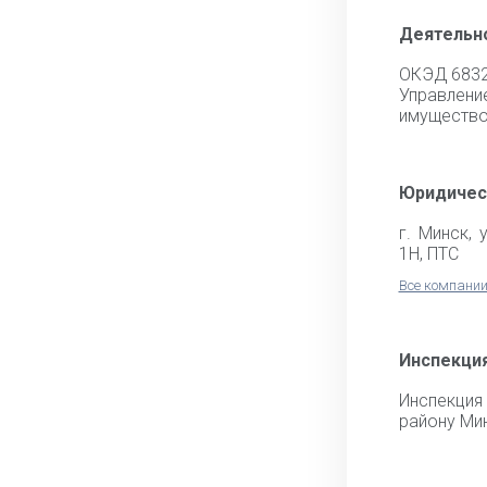
Деятельн
ОКЭД 683
Управл
имуществ
Юридичес
г. Минск, 
1Н, ПТС
Все компании
Инспекци
Инспекци
району Ми