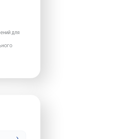
ений для
ьного