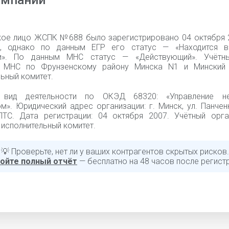
омпании
ое лицо ЖСПК №688 было зарегистрировано 04 октября 
3, однако по данным ЕГР его статус — «Находится в
ии». По данным МНС статус — «Действующий». Учётны
я МНС по Фрунзенскому району Минска N1 и Минский 
ьный комитет.
 вид деятельности по ОКЭД 68320: «Управление н
м». Юридический адрес организации: г. Минск, ул. Панчен
ПТС. Дата регистрации: 04 октября 2007. Учётный орга
исполнительный комитет.
💡 Проверьте, нет ли у ваших контрагентов скрытых рисков.
ойте полный отчёт
— бесплатно на 48 часов после регист