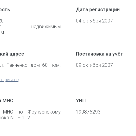
ость
Дата регистрации
20
04 октября 2007
ение недвижимым
ом
кий адрес
Постановка на учёт
ул. Панченко, дом 60, пом.
09 октября 2007
 в регионе
я МНС
УНП
я МНС по Фрунзенскому
190876293
нска N1 – 112