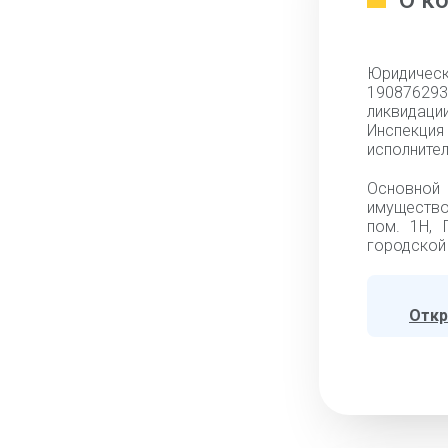
О к
Юридическ
19087629
ликвидац
Инспекци
исполнител
Основной
имущество
пом. 1Н, 
городской 
Откр