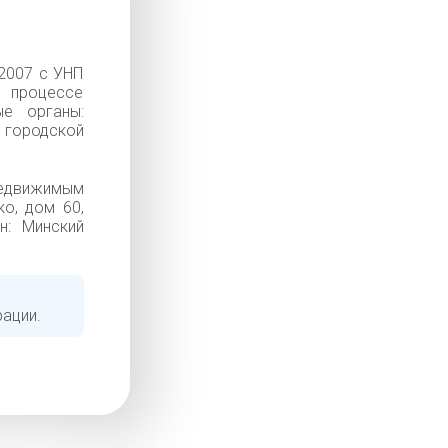
2007 с УНП
 процессе
е органы:
городской
едвижимым
ко, дом 60,
н: Минский
рации.