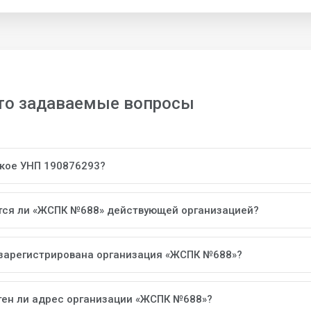
то задаваемые вопросы
акое УНП 190876293?
тся ли «ЖСПК №688» действующей организацией?
 зарегистрирована организация «ЖСПК №688»?
тен ли адрес организации «ЖСПК №688»?