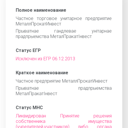
Полное наименование
Частное торговое унитарное предприятие
МеталлПрокатИнвест
Прыватнае гандлевае унiтарнае
прадпрыемства МеталПракатIнвест
Статус ЕГР
Исключен из ЕГР 06.12.2013
Краткое наименование
Частное предприятие МеталлПрокатИнвест
Прыватнае прадпрыемства
МеталПракатIнвест
Статус МНС
Ликвидирован Принятие решения
собственника имущества
(учредителей,участников) либо органа