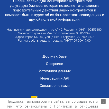
Онлайн-сервис для мониторинга контрагентов —
услуга для бизнеса, которая позволяет отслеживать
подозрительные действия Ваших контрагентов и
помогает быть в курсе об их банкротствах, ликвидациях и
другой полезной информации.
Частное унитарное предприятие «ЛНС Решения». УНП 192855180.
Зарегистрировано Мингорисполкомом 05.06.2026
Адрес: город Минск, улица Веры Хоружей, 29, пом. 307
Режим работы отдела продаж: ПН-ПТ 09:00–17:00.
Доступ к базе
О сервисе
Источники данных
Интеграция и API
Связаться с нами
Продолжая использование сайта, Вы соглашаетесь с
×
тем, что ознакомлены с
Политикой в отношении
Публичный договор оказания информационных услуг
ООО «Контемпорари» не несет ответственности за достоверность информации,