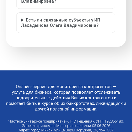
Владимировна?
Есть ли связанные субъекты у ИП
Лахадынова Ольга Владимировна?
Онлайн-сервис для мониторинга контрагентов —
услуга для бизнеса, которая позволяет отслеживать
подозрительные действия Ваших контрагентов и
помогает быть в курсе об их банкротствах, ликвидациях и
другой полезной информации.
Частное унитарное предприятие «ЛНС Решения». УНП 192855180.
Зарегистрировано Мингорисполкомом 05.06.2026
Адрес: город Минск, улица Веры Хоружей, 29, пом. 307