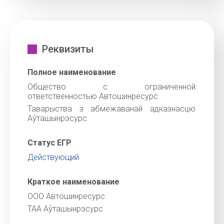
Реквизиты
Полное наименование
Общество с ограниченной
ответственностью Автошинресурс
Таварыства з абмежаванай адказнасцю
Аўташынрэсурс
Статус ЕГР
Действующий
Краткое наименование
ООО Автошинресурс
ТАА Аўташынрэсурс