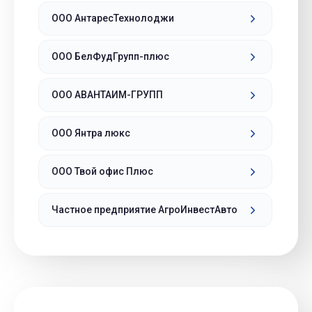
ООО АнтаресТехнолоджи
ООО БелФудГрупп-плюс
ООО АВАНТАИМ-ГРУПП
ООО Янтра люкс
ООО Твой офис Плюс
Частное предприятие АгроИнвестАвто