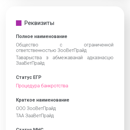
Реквизиты
Полное наименование
Общество с ограниченной
ответственностью ЗооВетПрайд
Таварыства з абмежаванай адказнасцю
ЗааВетПрайд
Статус ЕГР
Процедура банкротства
Краткое наименование
ООО ЗооВетПрайд
ТАА ЗааВетПрайд
Статус МНС