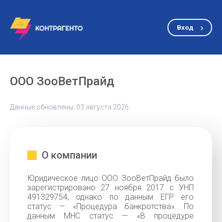
Вход
ООО ЗооВетПрайд
Данные обновлены: 03 августа 2026
О компании
Юридическое лицо ООО ЗооВетПрайд было
зарегистрировано 27 ноября 2017 с УНП
491329754, однако по данным ЕГР его
статус — «Процедура банкротства». По
данным МНС статус — «В процедуре