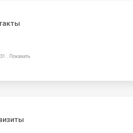
такты
231…
Показать
визиты