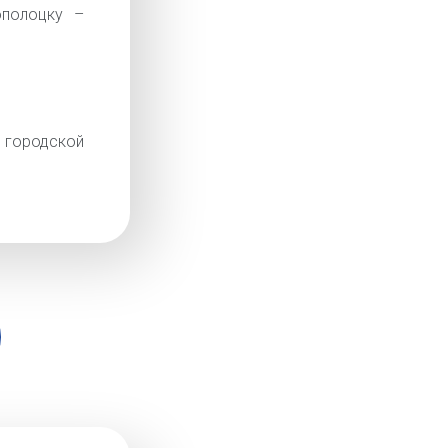
полоцку –
родской