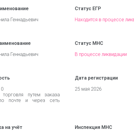
аименование
Статус ЕГР
нила Геннадьевич
Находится в процессе лик
наименование
Статус МНС
нила Геннадьевич
В процессе ликвидации
ость
Дата регистрации
10
25 мая 2026
я торговля путем заказа
по почте и через сеть
а на учёт
Инспекция МНС