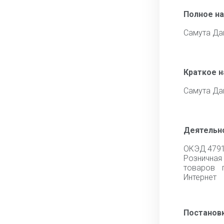
Полное н
Самута Да
Краткое 
Самута Да
Деятельн
ОКЭД 479
Рознична
товаров 
Интернет
Постановк