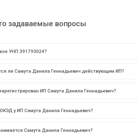
то задаваемые вопросы
акое УНП 391793024?
тся ли Самута Данила Геннадьевич действующим ИП?
 зарегистрирован ИП Самута Данила Геннадьевич?
 ОКЭД у ИП Самута Данила Геннадьевич?
анимается Самута Данила Геннадьевич?