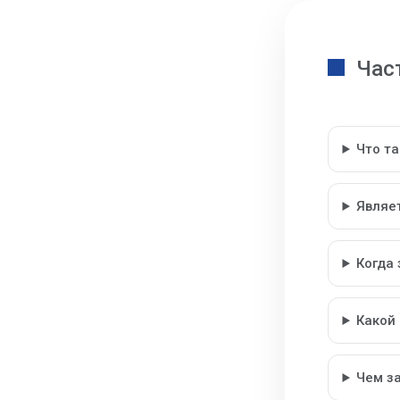
Час
Что т
Являе
Когда
Какой
Чем з