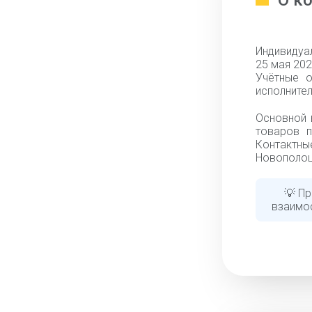
О к
Индивидуа
25 мая 202
Учётные о
исполнител
Основной 
товаров п
Контактны
Новополоц
💡 Пр
взаимо