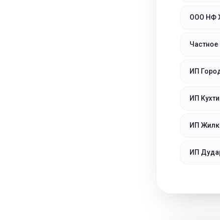
ООО НФ 
Частное 
ИП Горо
ИП Кухти
ИП Жилк
ИП Дуда