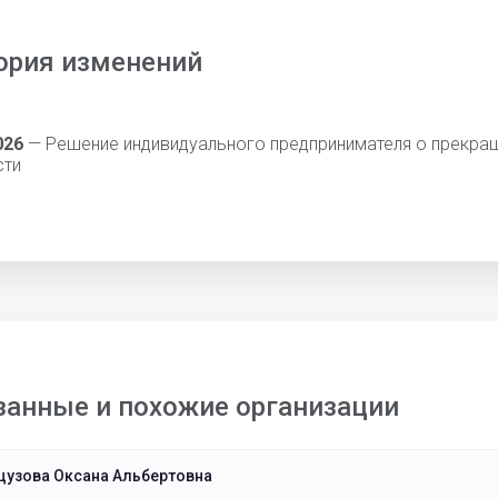
ория изменений
026
— Решение индивидуального предпринимателя о прекра
сти
занные и похожие организации
цузова Оксана Альбертовна