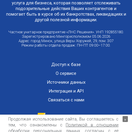
услуга для бизнеса, которая позволяет отслеживать
подозрительные действия Ваших контрагентов и
помогает быть в курсе об их банкротствах, ликвидациях и
другой полезной информации.
Частное унитарное предприятие «ЛНС Решения». УНП 192855180.
Зарегистрировано Мингорисполкомом 05.06.2026
Адрес: город Минск, улица Веры Хоружей, 29, пом. 307
Режим работы отдела продаж: ПН-ПТ 09:00–17:00.
Доступ к базе
О сервисе
Источники данных
Интеграция и API
Связаться с нами
Продолжая использование сайта, Вы соглашаетесь с
×
тем, что ознакомлены с
Политикой в отношении
Публичный договор оказания информационных услуг
ООО «Контемпорари» не несет ответственности за достоверность информации,
обработки персональных данных
, согласны с её
получаемой из открытых источников и от третьих лиц.