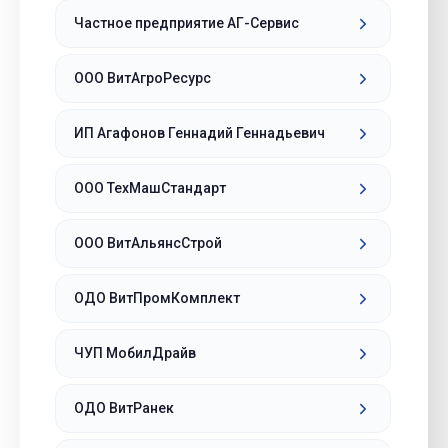
Частное предприятие АГ-Сервис
ООО ВитАгроРесурс
ИП Агафонов Геннадий Геннадьевич
ООО ТехМашСтандарт
ООО ВитАльянсСтрой
ОДО ВитПромКомплект
ЧУП МобилДрайв
ОДО ВитРанек