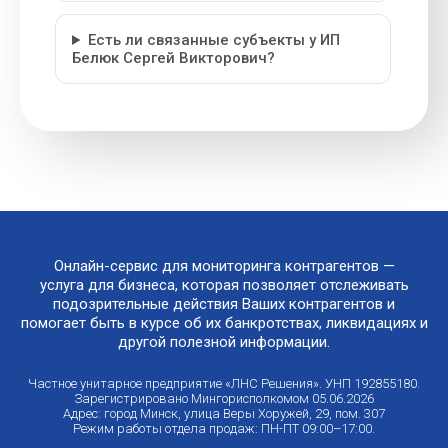
Есть ли связанные субъекты у ИП
Белюк Сергей Викторович?
Онлайн-сервис для мониторинга контрагентов —
услуга для бизнеса, которая позволяет отслеживать
подозрительные действия Ваших контрагентов и
помогает быть в курсе об их банкротствах, ликвидациях и
другой полезной информации.
Частное унитарное предприятие «ЛНС Решения». УНП 192855180.
Зарегистрировано Мингорисполкомом 05.06.2026
Адрес: город Минск, улица Веры Хоружей, 29, пом. 307
Режим работы отдела продаж: ПН-ПТ 09:00–17:00.