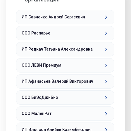
ИП Савченко Андрей Сергеевич
ООО Распарье
ИП Редкач Татьяна Александровна
ООО ЛЕВИ Премиум
ИП Афанасьев Валерий Викторович
ООО БиЭсДжиБио
ООО МаленРат
ИП Ильясов Алибек Казимбекович