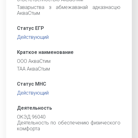
Таварыства з абмежаванай адказнасцю
АкваСтым
Статус ЕГР
Действующий
Краткое наименование
ООО АкваСтим
ТАА АкваСтым
Статус МНС
Действующий
Деятельность
ОКЭД 96040
Деятельность по обеспечению физического
комфорта