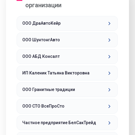
организации
ООО ДраАвтоКейр
ООО ШунтонгАвто
ООО АБД Консалт
ИП Каленик Татьяна Викторовна
ООО Гранитные традиции
ООО СТО ВсеПроСто
Частное предприятие БелСакТрейд