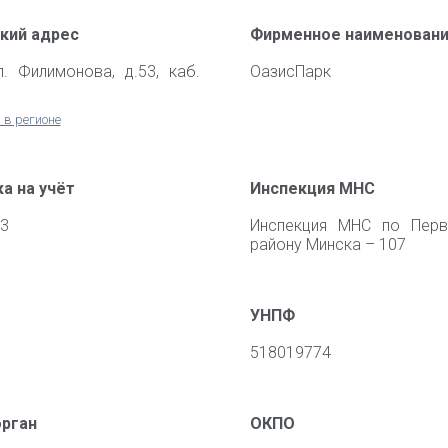
кий адрес
Фирменное наименован
л. Филимонова, д.53, каб.
ОазисПарк
 в регионе
а на учёт
Инспекция МНС
13
Инспекция МНС по Перв
району Минска – 107
УНПФ
518019774
орган
ОКПО