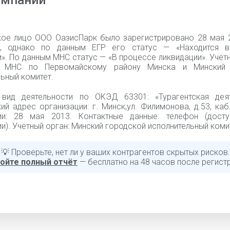
омпании
ое лицо ООО ОазисПарк было зарегистрировано 28 мая 
3, однако по данным ЕГР его статус — «Находится в
». По данным МНС статус — «В процессе ликвидации». Учёт
я МНС по Первомайскому району Минска и Минский 
ьный комитет.
вид деятельности по ОКЭД 63301: «Турагентская деят
й адрес организации: г. Минск,ул. Филимонова, д.53, каб
ии: 28 мая 2013. Контактные данные: телефон (дост
и). Учётный орган: Минский городской исполнительный коми
💡 Проверьте, нет ли у ваших контрагентов скрытых рисков.
ойте полный отчёт
— бесплатно на 48 часов после регист