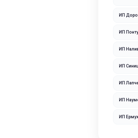
ИП Доро
ИП Понт
ИП Нали
ИП Сини
ИП Лапч
ИП Наум
ИП Ерму