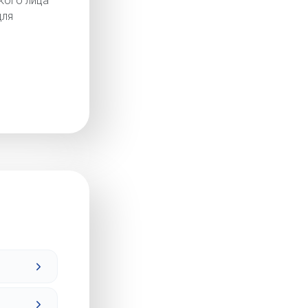
кого лица
для