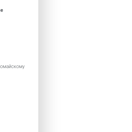
ие
омайскому