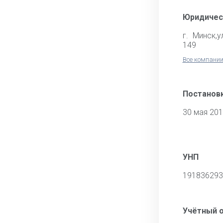
Юридичес
г. Минск,у
149
Все компании
Постановк
30 мая 20
УНП
191836293
Учётный 