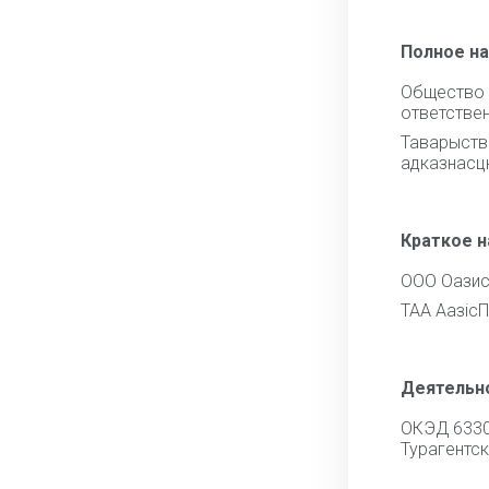
Полное н
Общест
ответстве
Тавары
адказнасц
Краткое 
ООО Оази
ТАА Аазіс
Деятельн
ОКЭД 633
Турагентск