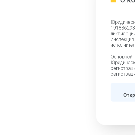
О к
Юридическ
19183629
ликвидации
Инспекци
исполнител
Основной 
Юридически
регистрац
регистраци
Откр