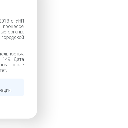
2013 с УНП
 процессе
ные органы:
городской
ельность».
. 149. Дата
упны после
тет.
рации.