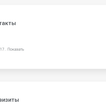
такты
617…
Показать
визиты