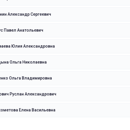
нин Александр Сергеевич
ус Павел Анатольевич
ваева Юлия Александровна
цына Ольга Николаевна
енко Ольга Владимировна
ович Руслан Александрович
хометова Елена Васильевна