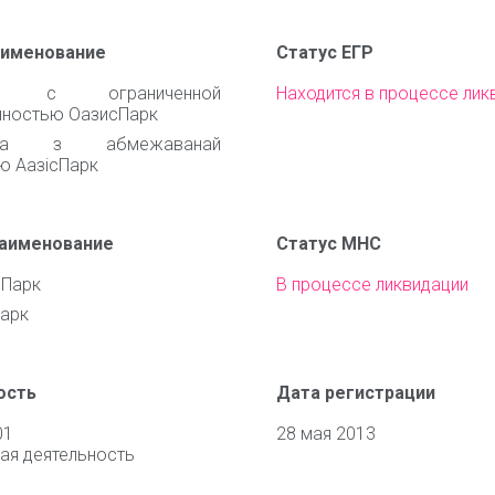
аименование
Статус ЕГР
во с ограниченной
Находится в процессе лик
нностью ОазисПарк
ства з абмежаванай
ю АазісПарк
наименование
Статус МНС
сПарк
В процессе ликвидации
Парк
ость
Дата регистрации
01
28 мая 2013
ая деятельность