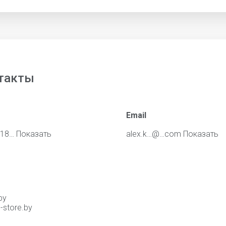
такты
Email
318…
Показать
alex.k…@…com
Показать
by
-store.by