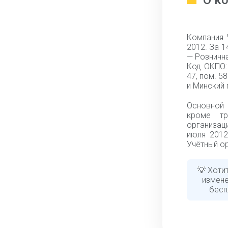
О к
Компания 
2012. За 
— Розничн
Код ОКПО:
47, пом. 
и Минский 
Основной 
кроме тр
организаци
июля 2012
Учётный ор
💡 Хоти
измене
бесп