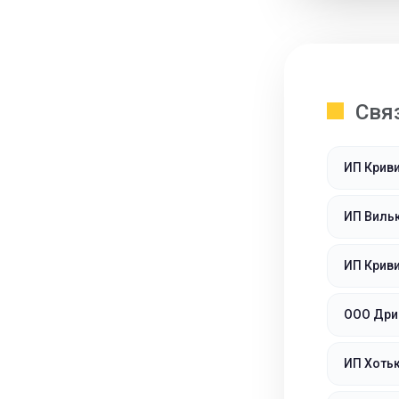
Свя
ИП Крив
ИП Виль
ИП Крив
ООО Дри
ИП Хоть