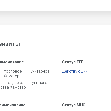
визиты
аименование
Статус ЕГР
 торговое унитарное
Действующий
ие Хамстер
е гандлёвае ўнітарнае
ства Хамстэр
наименование
Статус МНС