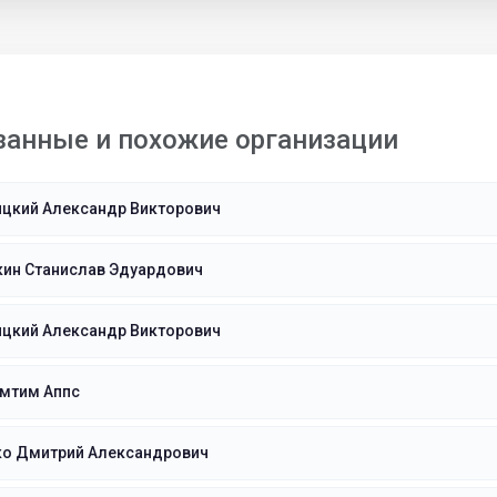
занные и похожие организации
ицкий Александр Викторович
кин Станислав Эдуардович
ицкий Александр Викторович
мтим Аппс
ко Дмитрий Александрович