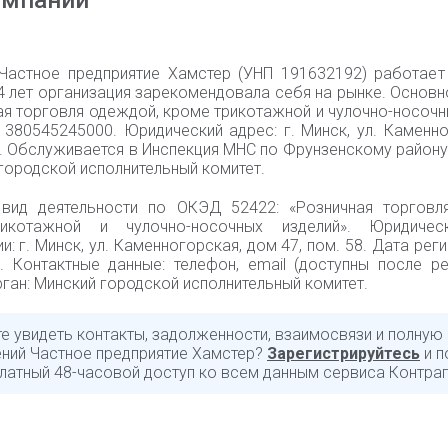
омпании
Частное предприятие Хамстер (УНП 191632192) работает
14 лет организация зарекомендовала себя на рынке. Основ
ая торговля одеждой, кроме трикотажной и чулочно-носочн
 380545245000. Юридический адрес: г. Минск, ул. Каменно
58. Обслуживается в Инспекция МНС по Фрунзенскому район
городской исполнительный комитет.
вид деятельности по ОКЭД 52422: «Розничная торговл
икотажной и чулочно-носочных изделий». Юридичес
и: г. Минск, ул. Каменногорская, дом 47, пом. 58. Дата реги
. Контактные данные: телефон, email (доступны после ре
ган: Минский городской исполнительный комитет.
те увидеть контакты, задолженности, взаимосвязи и полную
ний Частное предприятие Хамстер?
Зарегистрируйтесь
и п
латный 48-часовой доступ ко всем данным сервиса Контраг