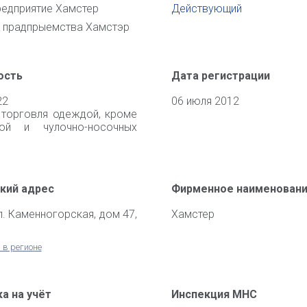
редприятие Хамстер
Действующий
 прадпрыемства Хамстэр
ость
Дата регистрации
22
06 июля 2012
 торговля одеждой, кроме
ной и чулочно-носочных
кий адрес
Фирменное наименован
ул. Каменногорская, дом 47,
Хамстер
 в регионе
а на учёт
Инспекция МНС