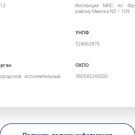
012
Инспекция МНС по Фру
району Минска N2 – 109
УНПФ
524062876
орган
ОКПО
ородской исполнительный
380545245000