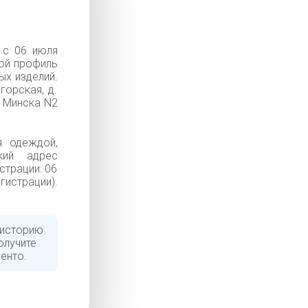
 с 06 июля
ной профиль
ых изделий.
горская, д.
у Минска N2
я одеждой,
кий адрес
страции: 06
гистрации).
 историю
олучите
енто.