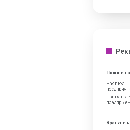
Рек
Полное н
Частное
предприят
Прыватна
прадпрыем
Краткое 