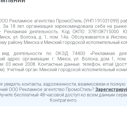
омпании
ООО Рекламное агентство ПромоСтиль (УНП 191031099) раб
. За 18 лет организация зарекомендовала себя на рынке
 Рекламная деятельность. Код ОКПО: 378108715000. Ю
Минск, ул. Волоха, д. 1, пом. 14а. Обслуживается в Инспе
му району Минска и Минский городской исполнительный ком
 вид деятельности по ОКЭД 74400: «Рекламная деяте
ий адрес организации: г. Минск, ул. Волоха, дом 1, пом
и: 03 июня 2008. Контактные данные: телефон, email (дос
и). Учётный орган: Минский городской исполнительный коми
те увидеть контакты, задолженности, взаимосвязи и полную
ений ООО Рекламное агентство ПромоСтиль?
Зарегистриру
лучите бесплатный 48-часовой доступ ко всем данным серв
Контрагенто.