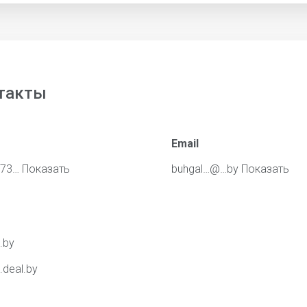
такты
Email
373…
Показать
buhgal…@…by
Показать
.by
.deal.by