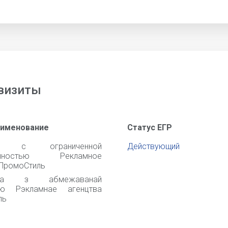
визиты
аименование
Статус ЕГР
во с ограниченной
Действующий
венностью Рекламное
 ПромоСтиль
ства з абмежаванай
цю Рэкламнае агенцтва
ль