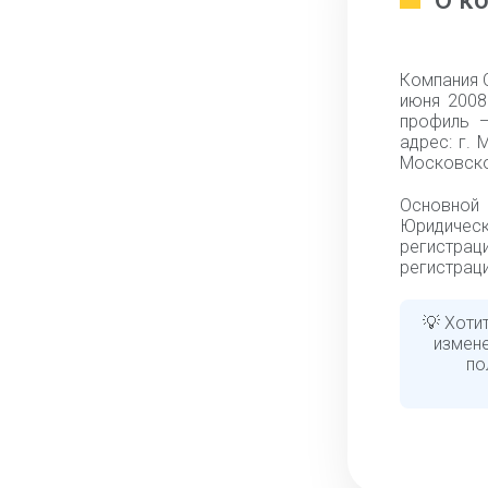
О к
Компания 
июня 2008
профиль —
адрес: г. 
Московско
Основной
Юридическ
регистраци
регистраци
💡 Хоти
измен
по