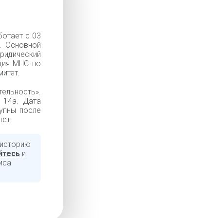
отает с 03
. Основной
ридический
кция МНС по
итет.
льность».
. 14а. Дата
тупны после
тет.
 историю
йтесь
и
иса