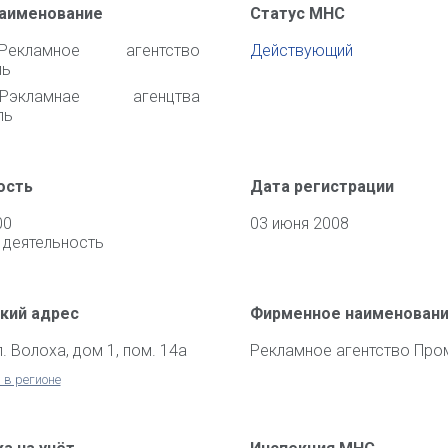
наименование
Статус МНС
кламное агентство
Действующий
ль
кламнае агенцтва
ль
ость
Дата регистрации
00
03 июня 2008
 деятельность
кий адрес
Фирменное наименован
л. Волоха, дом 1, пом. 14а
Рекламное агентство Про
 в регионе