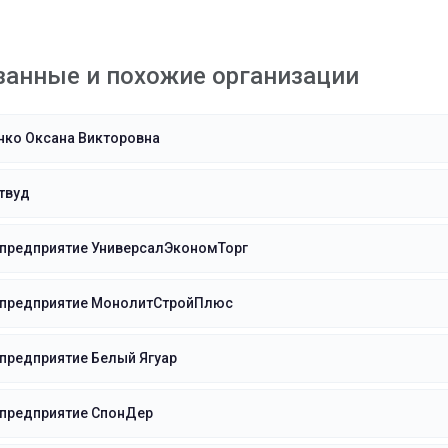
занные и похожие организации
нко Оксана Викторовна
твуд
 предприятие УниверсалЭкономТорг
 предприятие МонолитСтройПлюс
предприятие Белый Ягуар
 предприятие СпонДер