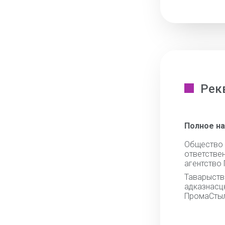
Рек
Полное н
Общест
ответст
агентство
Тавары
адказнас
ПромаСты