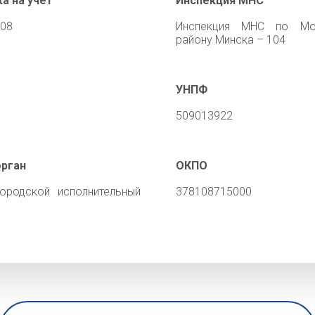
а на учёт
Инспекция МНС
008
Инспекция МНС по Мо
району Минска – 104
УНПФ
509013922
орган
ОКПО
ородской исполнительный
378108715000