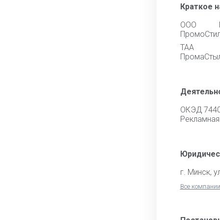
Краткое 
ООО Ре
ПромоСти
ТАА Рэ
ПромаСты
Деятельн
ОКЭД 744
Рекламная
Юридичес
г. Минск, у
Все компании