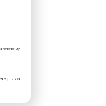
нзенскому
ого района