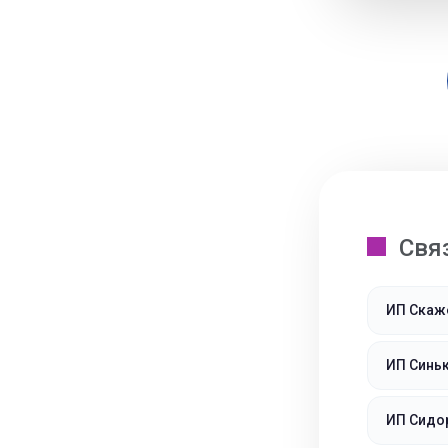
Свя
ИП Скаж
ИП Синьк
ИП Сидор