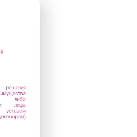
09
е решения
ущества
ков) либо
го лица,
уставом
говором)