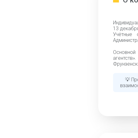
О к
Индивидуа
13 декабря
Учётные 
Администр
Основной 
агентств»
Фрунзенско
💡 Пр
взаимо