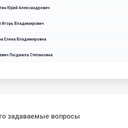
тин Юрий Александрович
й Игорь Владимирович
ва Елена Владимировна
евич Людмила Степановна
то задаваемые вопросы