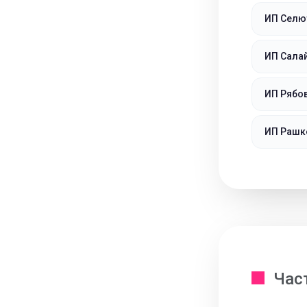
ИП Селю
ИП Сала
ИП Рябо
ИП Рашк
Час