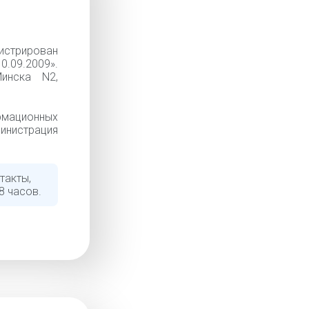
истрирован
0.09.2009».
инска N2,
рмационных
министрация
такты,
8 часов.