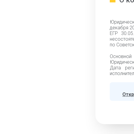
О к
Юридическ
декабря 20
ЕГР 30.0
несостоят
по Советск
Основной 
Юридически
Дата рег
исполнител
Откр