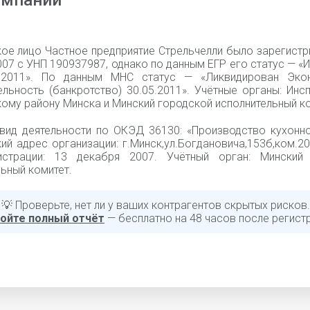
омпании
ое лицо Частное предприятие Стрельчелли было зарегистр
07 с УНП 190937987, однако по данным ЕГР его статус — «
5.2011». По данным МНС статус — «Ликвидирован Эко
ельность (банкротство) 30.05.2011». Учётные органы: Ин
ому району Минска и Минский городской исполнительный ко
вид деятельности по ОКЭД 36130: «Производство кухонно
й адрес организации: г.Минск,ул.Богдановича,153б,ком.201
истрации: 13 декабря 2007. Учётный орган: Минский
ьный комитет.
💡 Проверьте, нет ли у ваших контрагентов скрытых рисков.
ойте полный отчёт
— бесплатно на 48 часов после регист