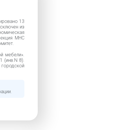
ировано 13
Исключен из
номическая
спекция МНС
митет.
й мебели».
 (инв.N 8).
 городской
рации.