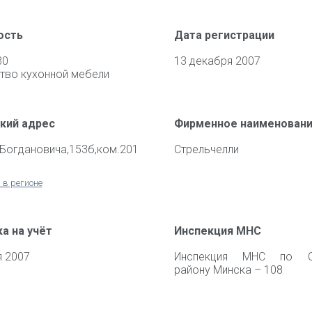
ость
Дата регистрации
30
13 декабря 2007
тво кухонной мебели
кий адрес
Фирменное наименован
.Богдановича,153б,ком.201
Стрельчелли
 в регионе
а на учёт
Инспекция МНС
я 2007
Инспекция МНС по С
району Минска – 108