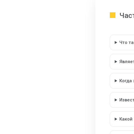
Час
Что т
Являе
Когда
Извес
Какой