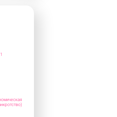
11
мическая
нкротство)