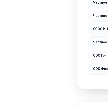
Частное
Частное
СООО И
Частное
ООО Грин
ООО Фен