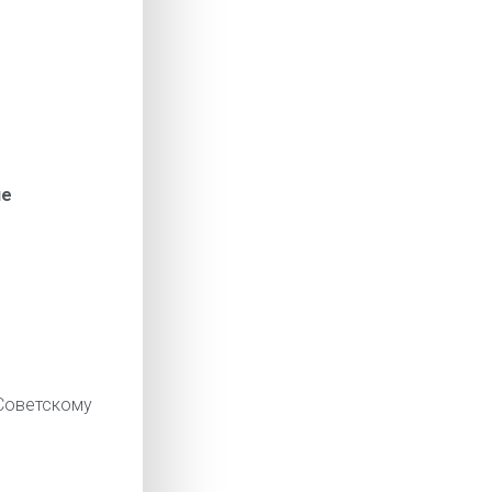
ие
оветскому