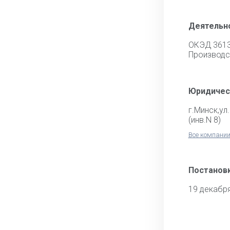
Деятельн
ОКЭД 361
Производс
Юридичес
г.Минск,ул
(инв.N 8)
Все компании
Постановк
19 декабр