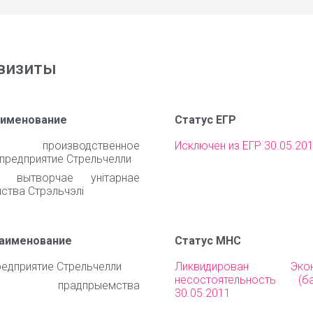
визиты
аименование
Статус ЕГР
е производственное
Исключен из ЕГР 30.05.20
 предприятие Стрельчелли
е вытворчае унітарнае
ства Стрэльчэлі
наименование
Статус МНС
редприятие Стрельчелли
Ликвидирован Эконо
несостоятельность (ба
нае прадпрыемства
30.05.2011