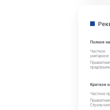
Рек
Полное н
Частно
унитарное
Прыватна
прадпрыем
Краткое 
Частное п
Прыват
Стрэльчэлі