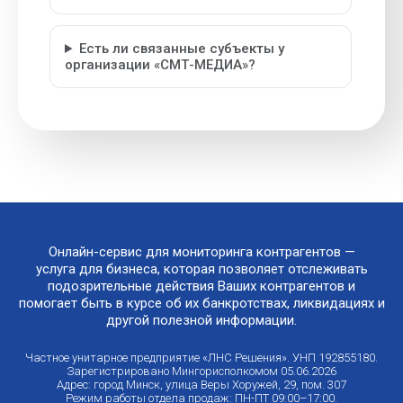
Есть ли связанные субъекты у
организации «СМТ-МЕДИА»?
Онлайн-сервис для мониторинга контрагентов —
услуга для бизнеса, которая позволяет отслеживать
подозрительные действия Ваших контрагентов и
помогает быть в курсе об их банкротствах, ликвидациях и
другой полезной информации.
Частное унитарное предприятие «ЛНС Решения». УНП 192855180.
Зарегистрировано Мингорисполкомом 05.06.2026
Адрес: город Минск, улица Веры Хоружей, 29, пом. 307
Режим работы отдела продаж: ПН-ПТ 09:00–17:00.