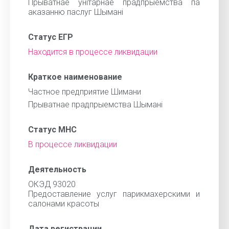
Прыватнае унiтарнае прадпрыемства па
аказанню паслуг Шыманi
Статус ЕГР
Находится в процессе ликвидации
Краткое наименование
Частное предприятие Шимани
Прыватнае прадпрыемства Шыманi
Статус МНС
В процессе ликвидации
Деятельность
ОКЭД 93020
Предоставление услуг парикмахерскими и
салонами красоты
Дата регистрации