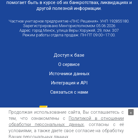
помогает быть в курсе об их банкротствах, ликвидациях и
другой полезной информации.
Частное унитарное предприятие «ЛНС Решения». УНП 192855180.
Зарегистрировано Мингорисполкомом 05.06.2026
Адрес: город Минск, улица Веры Хоружей, 29, пом. 307
Режим работы отдела продаж: ПН-ПТ 09:00–17:00.
Доступ к базе
О сервисе
Источники данных
Интеграция и API
Связаться с нами
Продолжая использование сайта, Вы соглашаетесь с
×
тем, что ознакомлены с
Политикой в отношении
Публичный договор оказания информационных услуг
ООО «Контемпорари» не несет ответственности за достоверность информации,
обработки персональных данных
, согласны с её
получаемой из открытых источников и от третьих лиц.
условиями, а также даете свое согласие на обработку
Ваших персональных данных.