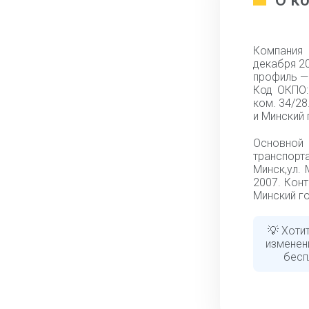
О к
Компания 
декабря 2
профиль —
Код ОКПО:
ком. 34/2
и Минский 
Основной
транспорт
Минск,ул. 
2007. Конт
Минский го
💡 Хоти
изменен
бесп