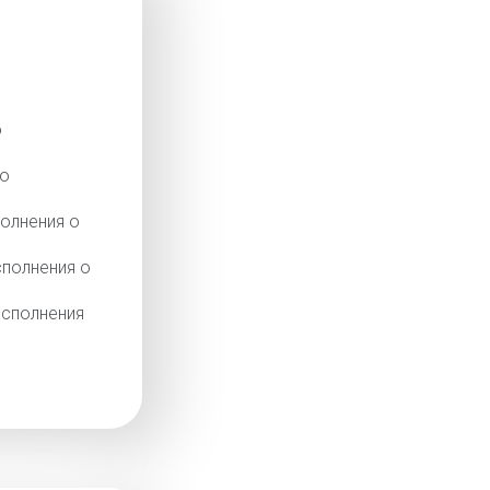
о
го
олнения о
сполнения о
исполнения