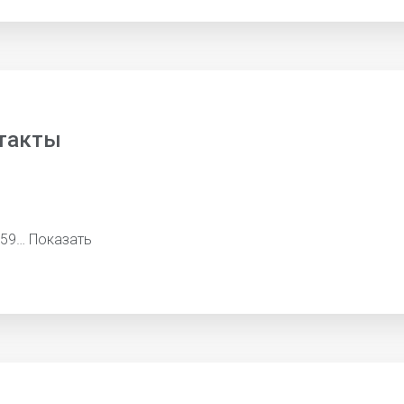
такты
659…
Показать