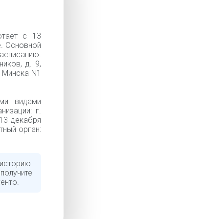
отает с 13
е. Основной
асписанию.
иков, д. 9,
у Минска N1
ми видами
изации: г.
 13 декабря
тный орган:
 историю
 получите
енто.