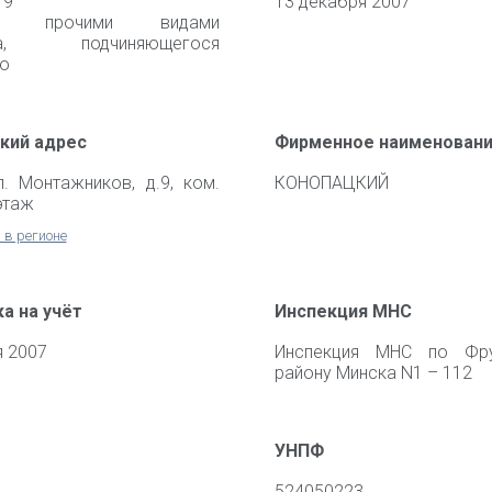
19
13 декабря 2007
зки прочими видами
рта, подчиняющегося
ю
кий адрес
Фирменное наименован
л. Монтажников, д.9, ком.
КОНОПАЦКИЙ
 этаж
 в регионе
а на учёт
Инспекция МНС
я 2007
Инспекция МНС по Фру
району Минска N1 – 112
УНПФ
524050223