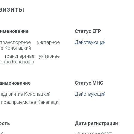
визиты
аименование
Статус ЕГР
транспортное унитарное
Действующий
ие Конопацкий
 транспартнае унiтарнае
ства Канапацкi
наименование
Статус МНС
редприятие Конопацкий
Действующий
 прадпрыемства Канапацкi
ость
Дата регистрации