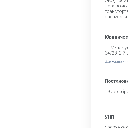
ОКЭД 602
Перево
транспо
расписани
Юридичес
г. Минск,у
34/28, 2-й
Все компании
Постановк
19 декабр
УНП
190936368