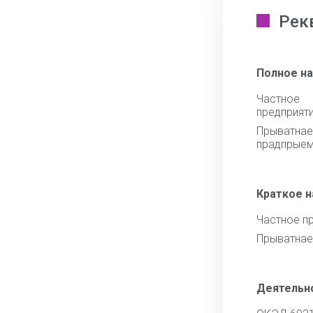
Рек
Полное н
Частное 
предприят
Прыватнае
прадпрыем
Краткое 
Частное п
Прыватнае
Деятельн