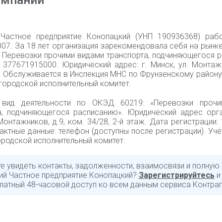
омпании
Частное предприятие Конопацкий (УНП 190936368) раб
007. За 18 лет организация зарекомендовала себя на рынк
 Перевозки прочими видами транспорта, подчиняющегося р
 377671915000. Юридический адрес: г. Минск, ул. Монтажн
8. Обслуживается в Инспекция МНС по Фрунзенскому район
городской исполнительный комитет.
 вид деятельности по ОКЭД 60219: «Перевозки прочи
а, подчиняющегося расписанию». Юридический адрес орган
Монтажников, д.9, ком. 34/28, 2-й этаж. Дата регистрации:
актные данные: телефон (доступны после регистрации). Учё
родской исполнительный комитет.
те увидеть контакты, задолженности, взаимосвязи и полную
ий Частное предприятие Конопацкий?
Зарегистрируйтесь
и
латный 48-часовой доступ ко всем данным сервиса Контраг