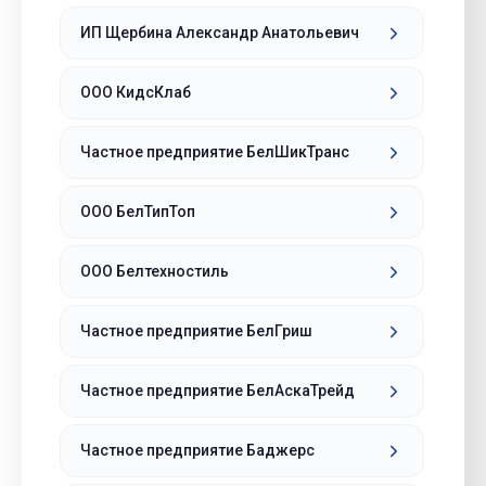
ИП Щербина Александр Анатольевич
ООО КидсКлаб
Частное предприятие БелШикТранс
ООО БелТипТоп
ООО Белтехностиль
Частное предприятие БелГриш
Частное предприятие БелАскаТрейд
Частное предприятие Баджерс