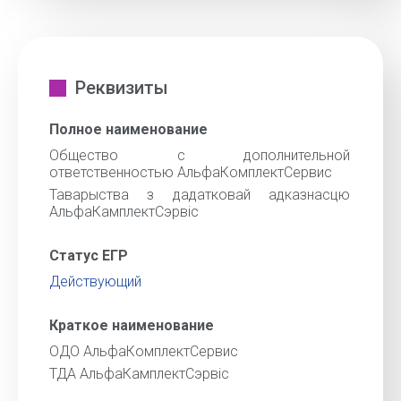
Реквизиты
Полное наименование
Общество с дополнительной
ответственностью АльфаКомплектСервис
Таварыства з дадатковай адказнасцю
АльфаКамплектСэрвiс
Статус ЕГР
Действующий
Краткое наименование
ОДО АльфаКомплектСервис
ТДА АльфаКамплектСэрвic