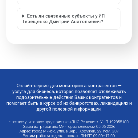
Есть ли связанные субъекты у ИП
Терещенко Дмитрий Анатольевич?
Онлайн-сервис для мониторинга контрагентов —
услуга для бизнеса, которая позволяет отслеживать
подозрительные действия Ваших контрагентов и
помогает быть в курсе об их банкротствах, ликвидациях и
другой полезной информации.
Частное унитарное предприятие «ЛНС Решения». УНП 192855180.
Зарегистрировано Мингорисполкомом 05.06.2026
Адрес: город Минск, улица Веры Хоружей, 29, пом. 307
Режим работы отдела продаж: ПН-ПТ 09:00–17:00.