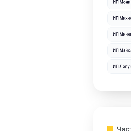
ИП Мони
ИП Михн
ИП Мине
ИП Майс
ИП Лопу
Час