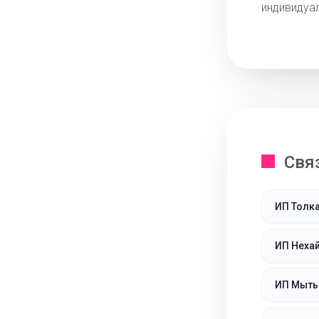
индивидуа
Свя
ИП Толк
ИП Нехай
ИП Мыть