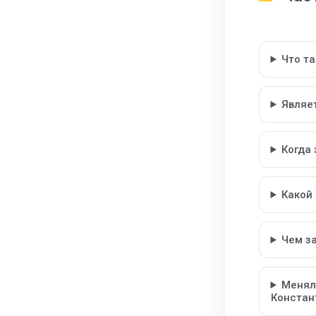
Что т
Являе
Когда
Какой
Чем з
Менял
Констан