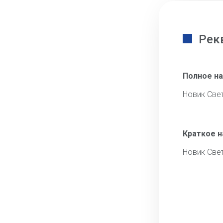
Рек
Полное н
Новик Све
Краткое 
Новик Све