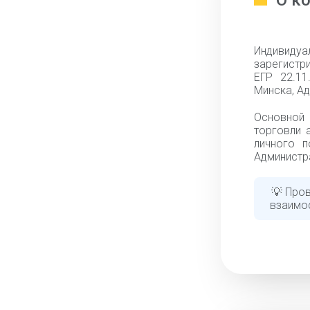
О к
Индивид
зарегистри
ЕГР 22.11
Минска, А
Основной
торговли 
личного п
Администр
💡 Пров
взаимо