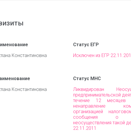
визиты
аименование
Статус ЕГР
тлана Константиновна
Исключен из ЕГР 22.11.20
наименование
Статус МНС
тлана Константиновна
Ликвидирован Неосущ
предпринимательской дея
течение 12 месяцев
ненаправление комм
организацией налогово
сообщения о пр
неосуществления такой д
22.11.2011