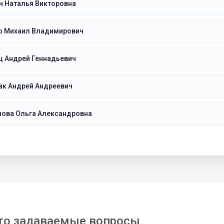
ч Наталья Викторовна
о Михаил Владимирович
ц Андрей Геннадьевич
ак Андрей Андреевич
нова Ольга Александровна
то задаваемые вопросы