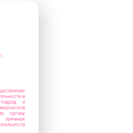
11
ествление
тельности в
 подряд и
ерческой
му органу
ичинах
еятельности