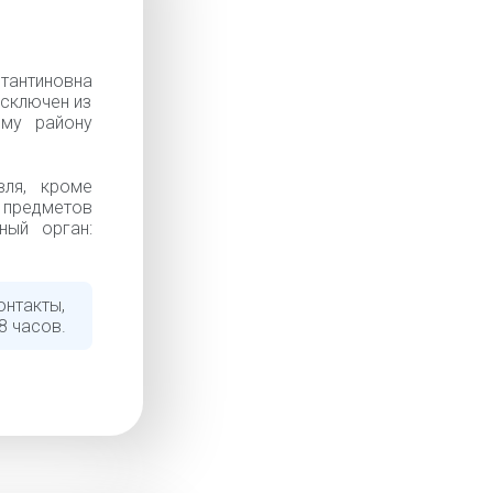
антиновна
Исключен из
ому району
вля, кроме
 предметов
ный орган:
онтакты,
8 часов.