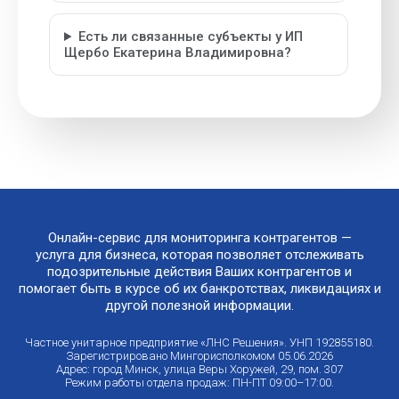
Есть ли связанные субъекты у ИП
Щербо Екатерина Владимировна?
Онлайн-сервис для мониторинга контрагентов —
услуга для бизнеса, которая позволяет отслеживать
подозрительные действия Ваших контрагентов и
помогает быть в курсе об их банкротствах, ликвидациях и
другой полезной информации.
Частное унитарное предприятие «ЛНС Решения». УНП 192855180.
Зарегистрировано Мингорисполкомом 05.06.2026
Адрес: город Минск, улица Веры Хоружей, 29, пом. 307
Режим работы отдела продаж: ПН-ПТ 09:00–17:00.