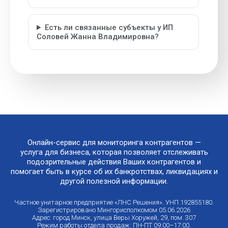
Есть ли связанные субъекты у ИП
Соловей Жанна Владимировна?
Онлайн-сервис для мониторинга контрагентов —
услуга для бизнеса, которая позволяет отслеживать
подозрительные действия Ваших контрагентов и
помогает быть в курсе об их банкротствах, ликвидациях и
другой полезной информации.
Частное унитарное предприятие «ЛНС Решения». УНП 192855180.
Зарегистрировано Мингорисполкомом 05.06.2026
Адрес: город Минск, улица Веры Хоружей, 29, пом. 307
Режим работы отдела продаж: ПН-ПТ 09:00–17:00.